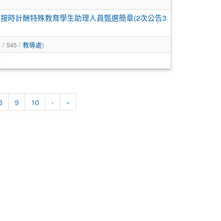
期按時計酬特殊教育學生助理人員甄選簡章(2次公告3
品
/ 545 /
教導處
)
)
下一頁
最後頁
8
9
10
›
»