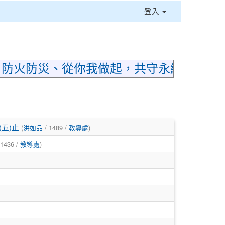
登入
⏸
；防火防災、從你我做起，共守永續家園
五)止
(
洪如品
/ 1489 /
教導處
)
 1436 /
教導處
)