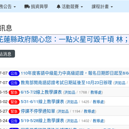
務公告
捐資興學
活動競賽
課程計畫
訊息
花蓮縣政府關心您：一點火星可毀千頃 林
站消息
章列表
7-07
110年度客語中級能力中高級認證，報名日期即日起至8/6(
公告
7-07
教育部閩南語認證考試日期延後至10月23日辦理
(
洪如品
/
公告
6-15
6/15-7/2線上教學課表
(
洪如品
/ 1768 /
教導處
)
緊急
6-02
5/31-6/11線上教學課表
(
洪如品
/ 1425 /
教導處
)
緊急
5-27
停課不停學通知單
(
洪如品
/ 1194 /
教導處
)
緊急
5-24
5/19-5/28線上教學課表
(
洪如品
/ 1402 /
教導處
)
公告