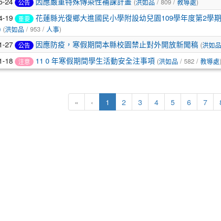
5-24
因應嚴重特殊傳染性補課計畫
(
洪如品
/ 809 /
教導處
)
公告
4-19
花蓮縣光復鄉大進國民小學附設幼兒園109學年度第2學
重要
)
(
洪如品
/ 953 /
人事
)
1-27
因應防疫，寒假期間本縣校園禁止對外開放新聞稿
(
洪如
公告
1-18
11 0 年寒假期間學生活動安全注事項
(
洪如品
/ 582 /
教導處
注意
(目前頁次)
«
‹
1
2
3
4
5
6
7