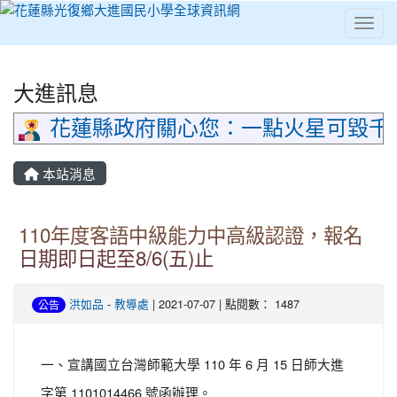
Toggl
⏸
大進訊息
花蓮縣政府關心您：一點火星可毀千
本站消息
110年度客語中級能力中高級認證，報名
日期即日起至8/6(五)止
洪如品
-
教導處
| 2021-07-07 | 點閱數： 1487
公告
一、宣講國立台灣師範大學 110 年 6 月 15 日師大進
字第 1101014466 號函辦理。