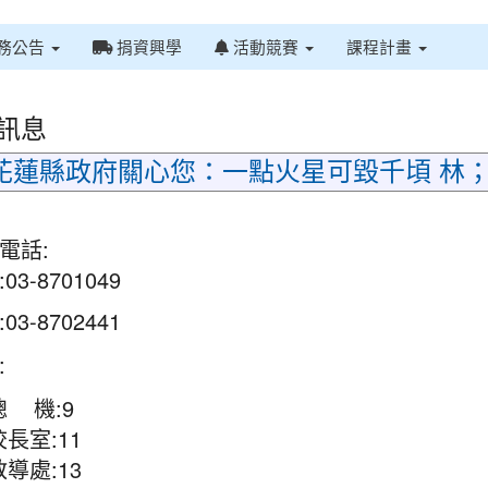
務公告
捐資興學
活動競賽
課程計畫
訊息
花蓮縣政府關心您：一點火星可毀千頃 林
電話:
3-8701049
3-8702441
:
總 機:9
校長室:11
教導處:13