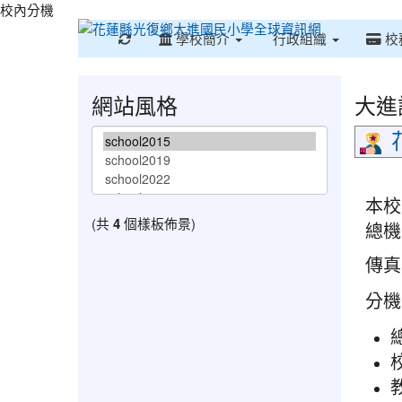
校內分機
重新取得佈景設定
學校簡介
行政組織
校
網站風格
大進
本校
(共
4
個樣板佈景)
總機:0
傳真:0
分機