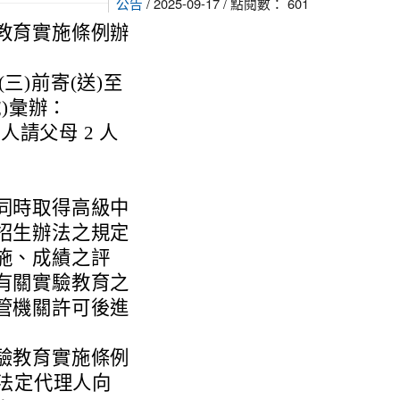
公告
/ 2025-09-17 / 點閱數： 601
教育實施條例辦
(三)前寄(送)至
)彙辦：
請父母 2 人
同時取得高級中
招生辦法之規定
施、成績之評
有關實驗教育之
管機關許可後進
驗教育實施條例
生法定代理人向