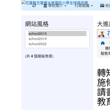
重新取得佈景設定
學校簡介
行政組織
校
網站風格
大進
回
轉
驗教
(共
4
個樣板佈景)
轉
施
請
教