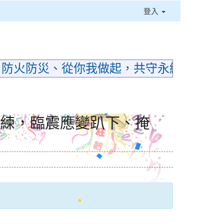
登入
⏸
；防火防災、從你我做起，共守永續家園
演練，臨震應變趴下、掩
】