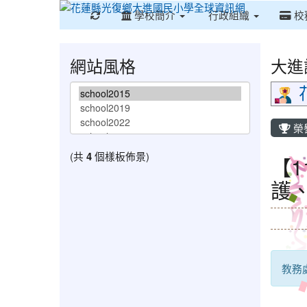
重新取得佈景設定
學校簡介
行政組織
校
網站風格
大進
榮
(共
4
個樣板佈景)
【
護、穩
教務處