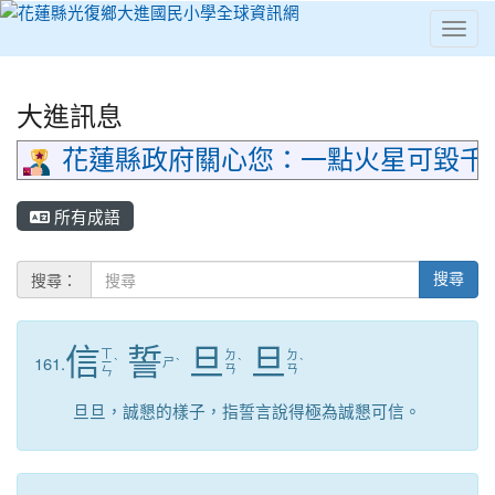
Toggl
⏸
大進訊息
花蓮縣政府關心您：一點火星可毀千
所有成語
搜尋：
搜尋
信
誓
旦
旦
ㄒ
ㄉ
ㄉ
161.
ㄧ
ˋ
ㄕ
ˋ
ˋ
ˋ
ㄢ
ㄢ
ㄣ
旦旦，誠懇的樣子，指誓言說得極為誠懇可信。