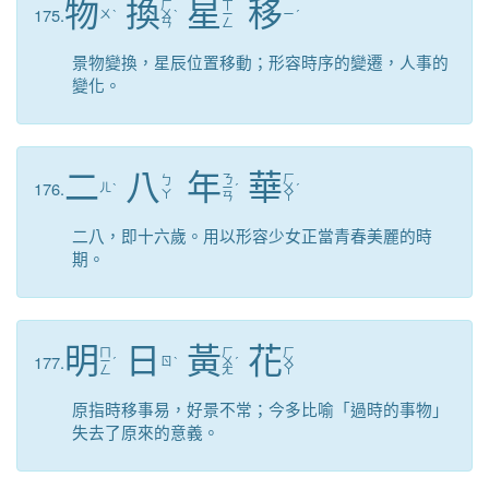
物
換
星
移
ㄏ
ㄒ
175.
ㄨ
ˋ
ㄨ
ˋ
ㄧ
ㄧ
ˊ
ㄢ
ㄥ
景物變換，星辰位置移動；形容時序的變遷，人事的
變化。
二
八
年
華
ㄋ
ㄏ
ㄅ
176.
ㄦ
ˋ
ㄧ
ˊ
ㄨ
ˊ
ㄚ
ㄢ
ㄚ
二八，即十六歲。用以形容少女正當青春美麗的時
期。
明
日
黃
花
ㄇ
ㄏ
ㄏ
177.
ㄧ
ˊ
ㄖ
ˋ
ㄨ
ˊ
ㄨ
ㄥ
ㄤ
ㄚ
原指時移事易，好景不常；今多比喻「過時的事物」
失去了原來的意義。