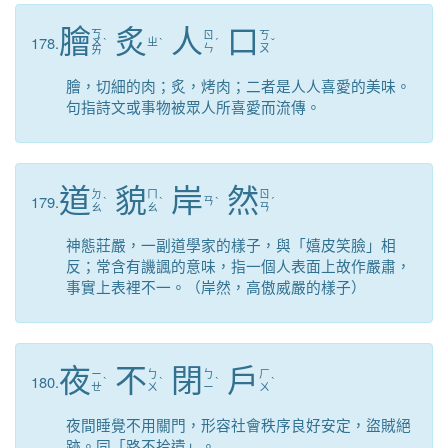
膾
炙
人
口
ㄎ
ㄖ
ㄎ
178.
ㄨ
ˋ
ㄓ
ˋ
ˊ
ˇ
ㄣ
ㄡ
ㄞ
膾，切細的肉；炙，烤肉；二者是人人喜愛的美味。
句指詩文或事物被眾人所喜愛而流傳。
道
貌
岸
然
ㄉ
ㄇ
ㄖ
179.
ˋ
ˋ
ㄢ
ˋ
ˊ
ㄠ
ㄠ
ㄢ
神態莊嚴，一副道學家的樣子，與「嬉皮笑臉」相
反；常含有譏諷的意味，指一個人表面上故作嚴肅，
事實上表裡不一。（岸然，高傲威嚴的樣子）
夜
不
閉
戶
ㄧ
ㄅ
ㄅ
ㄏ
180.
ˋ
ˋ
ˋ
ˋ
ㄝ
ㄨ
ㄧ
ㄨ
夜間睡覺不用關門，形容社會秩序良好安定，盜賊絕
跡。同「路不拾遺」。