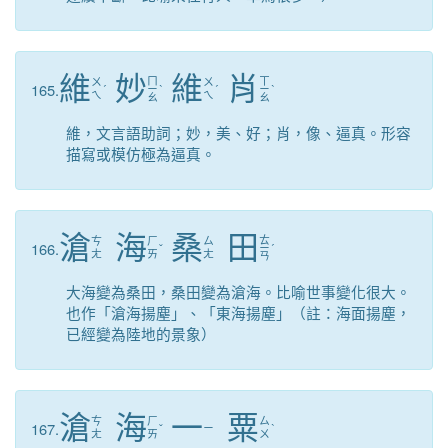
維
妙
維
肖
ㄇ
ㄒ
ㄨ
ㄨ
165.
ˊ
ㄧ
ˋ
ˊ
ㄧ
ˋ
ㄟ
ㄟ
ㄠ
ㄠ
維，文言語助詞；妙，美、好；肖，像、逼真。形容
描寫或模仿極為逼真。
滄
海
桑
田
ㄊ
ㄘ
ㄏ
ㄙ
166.
ˇ
ㄧ
ˊ
ㄤ
ㄞ
ㄤ
ㄢ
大海變為桑田，桑田變為滄海。比喻世事變化很大。
也作「滄海揚塵」、「東海揚塵」（註：海面揚塵，
已經變為陸地的景象）
滄
海
一
粟
ㄘ
ㄏ
ㄙ
167.
ˇ
ㄧ
ˋ
ㄤ
ㄞ
ㄨ