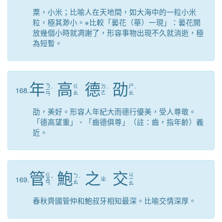
粟，小米；比喻人在天地間，如大海中的一粒小米
粒，極其渺小。※比較「曇花（華）一現」：曇花開
放幾個小時就凋謝了，形容事物出現不久就消逝，極
為短暫。
年
高
德
劭
ㄋ
ㄍ
ㄉ
ㄕ
168.
ㄧ
ˊ
ˊ
ˋ
ㄠ
ㄜ
ㄠ
ㄢ
劭，美好。形容人年紀大而德行優美，受人尊敬。
「德高望重」、「齒德俱尊」（註：齒，指年齡）義
近。
管
鮑
之
交
ㄍ
ㄐ
ㄅ
169.
ㄨ
ˇ
ˋ
ㄓ
ㄧ
ㄠ
ㄢ
ㄠ
春秋齊國管仲和鮑叔牙相知最深。比喻交情深厚。