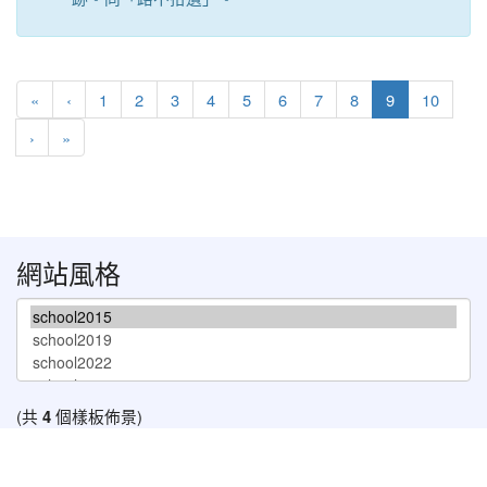
第一頁
上一頁
(目前頁次)
«
‹
1
2
3
4
5
6
7
8
9
10
下一頁
最後頁
›
»
網站風格
(共
4
個樣板佈景)