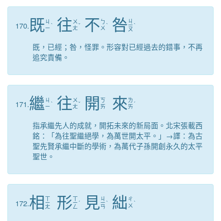
既
往
不
咎
ㄐ
ㄐ
ㄨ
ㄅ
170.
ˋ
ˇ
ˋ
ㄧ
ˋ
ㄧ
ㄤ
ㄨ
ㄡ
既，已經；咎，怪罪。形容對已經過去的錯事，不再
追究責備。
繼
往
開
來
ㄐ
ㄨ
ㄎ
ㄌ
171.
ˋ
ˇ
ˊ
ㄧ
ㄤ
ㄞ
ㄞ
指承繼先人的成就，開拓未來的新局面。北宋張載西
銘：「為往聖繼絕學，為萬世開太平。」→譯：為古
聖先賢承繼中斷的學術，為萬代子孫開創永久的太平
聖世。
相
形
見
絀
ㄒ
ㄒ
ㄐ
ㄔ
172.
ㄧ
ㄧ
ˊ
ㄧ
ˋ
ˋ
ㄨ
ㄤ
ㄥ
ㄢ