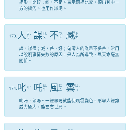
相形，比較；絀，不足。表示兩相比較，顯出其中一
方的拙劣。也用作謙詞。
人
謀
不
臧
ㄖ
ㄇ
ㄅ
ㄗ
173.
ˊ
ˊ
ˋ
ㄣ
ㄡ
ㄨ
ㄤ
謀，謀畫；臧，善、好；句謂人的謀畫不妥善。常用
以說明事情失敗的原因，是人為所導致，與天命毫無
關係。
叱
吒
風
雲
ㄓ
ㄈ
ㄩ
174.
ㄔ
ˋ
ˋ
ˊ
ㄚ
ㄥ
ㄣ
叱吒，怒喝。一聲怒喝就能使風雲變色。形容人聲勢
威力極大，能左右世局。