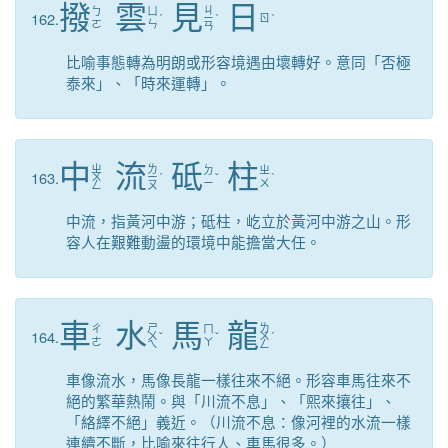
撥
雲
見
日
ㄐ
ㄅ
ㄩ
162.
ˊ
ㄧ
ˋ
ㄖ
ˋ
ㄛ
ㄣ
ㄢ
比喻事態轉為明朗或形容境遇由壞轉好。意同「否極
泰來」、「時來運轉」。
中
流
砥
柱
ㄓ
ㄌ
ㄉ
ㄓ
163.
ㄨ
ㄧ
ˊ
ˇ
ˋ
ㄧ
ㄨ
ㄥ
ㄡ
中流，指黃河中游；砥柱，屹立於黃河中游之山。形
容人在艱難動盪的環境中能擔當大任。
車
水
馬
龍
ㄕ
ㄌ
ㄔ
ㄇ
164.
ㄨ
ˇ
ˇ
ㄨ
ˊ
ㄜ
ㄚ
ㄟ
ㄥ
車像流水，馬像長龍一樣往來不絕。形容車馬往來不
絕的繁華熱鬧。與「川流不息」、「熙來攘往」、
「絡繹不絕」義近。（川流不息：像河裡的水流一樣
連續不斷，比喻來往行人、車馬很多。）