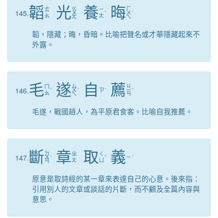
韜
光
養
晦
ㄍ
ㄏ
ㄊ
ㄧ
145.
ㄨ
ˇ
ㄨ
ˋ
ㄠ
ㄤ
ㄤ
ㄟ
韜，隱藏；晦，昏暗。比喻把聲名或才華隱藏起來不
外露。
毛
遂
自
薦
ㄙ
ㄐ
ㄇ
146.
ˊ
ㄨ
ˋ
ㄗ
ˋ
ㄧ
ˋ
ㄠ
ㄟ
ㄢ
毛遂，戰國趙人，為平原君食客。比喻自我推薦。
斷
章
取
義
ㄉ
ㄓ
ㄑ
147.
ㄨ
ˋ
ˇ
ㄧ
ˋ
ㄤ
ㄩ
ㄢ
原意是取詩經的某一章來表達自己的心意。後來指：
引用別人的文章或談話的片斷，而不顧及全篇內容與
意思。