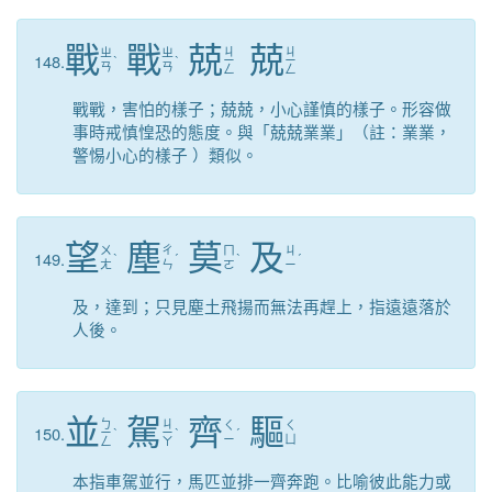
戰
戰
兢
兢
ㄐ
ㄐ
ㄓ
ㄓ
148.
ˋ
ˋ
ㄧ
ㄧ
ㄢ
ㄢ
ㄥ
ㄥ
戰戰，害怕的樣子；兢兢，小心謹慎的樣子。形容做
事時戒慎惶恐的態度。與「兢兢業業」（註：業業，
警惕小心的樣子 ）類似。
望
塵
莫
及
ㄨ
ㄔ
ㄇ
ㄐ
149.
ˋ
ˊ
ˋ
ˊ
ㄤ
ㄣ
ㄛ
ㄧ
及，達到；只見塵土飛揚而無法再趕上，指遠遠落於
人後。
並
駕
齊
驅
ㄅ
ㄐ
ㄑ
ㄑ
150.
ㄧ
ˋ
ㄧ
ˋ
ˊ
ㄧ
ㄩ
ㄥ
ㄚ
本指車駕並行，馬匹並排一齊奔跑。比喻彼此能力或