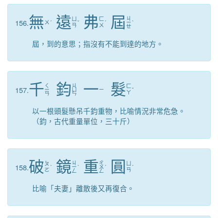
無
遠
弗
屆
ㄐ
ㄩ
ㄈ
156.
ㄨ
ˊ
ˇ
ˊ
ㄧ
ˋ
ㄢ
ㄨ
ㄝ
屆，到的意思；指沒有不能到達的地方。
千
鈞
一
髮
ㄑ
ㄐ
ㄈ
157.
ㄧ
ㄩ
ㄧ
ˇ
ㄚ
ㄢ
ㄣ
以一根頭髮懸吊千鈞重物，比喻情況非常危急。
（鈞，古代重量單位，三十斤）
破
鏡
重
圓
ㄐ
ㄔ
ㄆ
ㄩ
158.
ˋ
ㄧ
ˋ
ㄨ
ˊ
ˊ
ㄛ
ㄢ
ㄥ
ㄥ
比喻「夫妻」離散後又再復合。