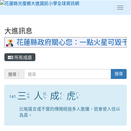
Toggl
⏸
大進訊息
花蓮縣政府關心您：一點火星可毀千
所有成語
搜尋：
搜尋
三
人
成
虎
ㄙ
ㄖ
ㄔ
ㄏ
141.
ˊ
ˊ
ˇ
ㄢ
ㄣ
ㄥ
ㄨ
比喻謠言或不實的傳聞經過多人散播，就會使人信以
為真。