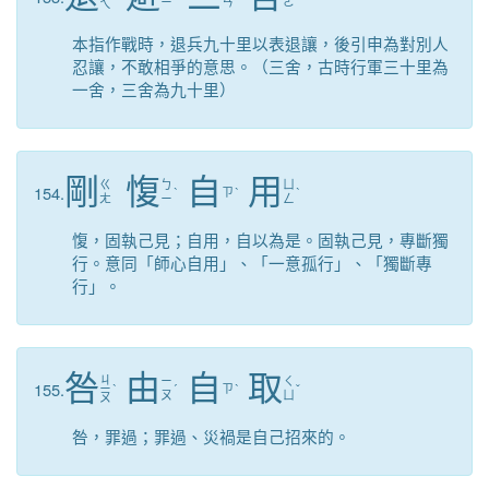
ㄧ
ㄢ
ㄜ
ㄟ
本指作戰時，退兵九十里以表退讓，後引申為對別人
忍讓，不敢相爭的意思。（三舍，古時行軍三十里為
一舍，三舍為九十里）
剛
愎
自
用
ㄍ
ㄅ
ㄩ
154.
ˋ
ㄗ
ˋ
ˋ
ㄤ
ㄧ
ㄥ
愎，固執己見；自用，自以為是。固執己見，專斷獨
行。意同「師心自用」、「一意孤行」、「獨斷專
行」。
咎
由
自
取
ㄐ
ㄧ
ㄑ
155.
ㄧ
ˋ
ˊ
ㄗ
ˋ
ˇ
ㄡ
ㄩ
ㄡ
咎，罪過；罪過、災禍是自己招來的。