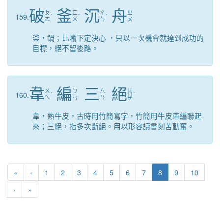
破
釜
沉
舟
ㄆ
ㄈ
ㄔ
ㄓ
159.
ˋ
ˇ
ˊ
ㄛ
ㄨ
ㄣ
ㄡ
釜，鍋；比喻下定決心 ，只以一次機會就達到成功的
目標，絕不留後路。
韋
編
三
絕
ㄅ
ㄐ
ㄨ
ㄙ
160.
ˊ
ㄧ
ㄩ
ˊ
ㄟ
ㄢ
ㄢ
ㄝ
韋，熟牛皮，古時用竹簡寫字，竹簡用牛皮帶編聯起
來；三絕，指多次斷絕。用以形容讀書刻苦勤奮。
第一頁
上一頁
(目前頁次)
«
‹
1
2
3
4
5
6
7
8
9
10
下一頁
最後頁
›
»