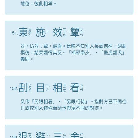
地位，彼此相等。
東
施
效
顰
ㄉ
ㄒ
ㄆ
151.
ㄨ
ㄕ
ㄧ
ˋ
ㄧ
ˊ
ㄥ
ㄠ
ㄣ
效，仿效；顰，皺眉。比喻不知別人長處何在，胡亂
模仿，結果適得其反。「邯鄲學步」、「畫虎類犬」
義同。
刮
目
相
看
ㄍ
ㄒ
ㄇ
ㄎ
152.
ㄨ
ˋ
ㄧ
ˋ
ㄨ
ㄢ
ㄚ
ㄤ
又作「另眼相看」、「另眼相待」。指對方已不同往
日或較別人特殊而給予與眾不同的對待。
退
避
三
舍
ㄊ
ㄅ
ㄙ
ㄕ
153.
ㄨ
ˋ
ˋ
ˋ