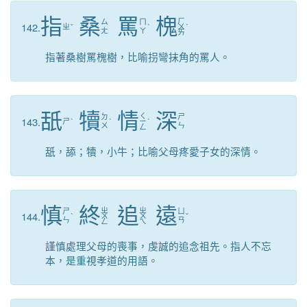
指
桑
罵
槐
ㄏ
ㄙ
ㄇ
142.
ㄓ
ˇ
ˋ
ㄨ
ˊ
ㄤ
ㄚ
ㄞ
指著桑樹罵槐樹，比喻拐彎抹角的罵人。
舐
犢
情
深
ㄑ
ㄉ
ㄕ
143.
ㄕ
ˋ
ˊ
ㄧ
ˊ
ㄨ
ㄣ
ㄥ
舐，舔；犢，小牛；比喻父母疼愛子女的深情。
慎
終
追
遠
ㄓ
ㄓ
ㄕ
ㄩ
144.
ˋ
ㄨ
ㄨ
ˇ
ㄣ
ㄢ
ㄥ
ㄟ
謹慎處理父母的喪事，虔誠的追念祖先。指人不忘
本，是重視孝道的用語。