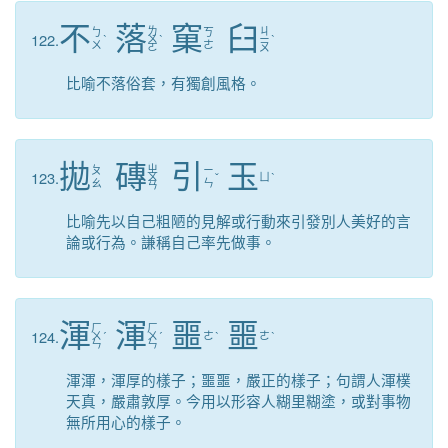
不
落
窠
臼
ㄌ
ㄐ
ㄅ
ㄎ
122.
ˋ
ㄨ
ˋ
ㄧ
ˋ
ㄨ
ㄜ
ㄛ
ㄡ
比喻不落俗套，有獨創風格。
拋
磚
引
玉
ㄓ
ㄆ
ㄧ
123.
ㄨ
ˇ
ㄩ
ˋ
ㄠ
ㄣ
ㄢ
比喻先以自己粗陋的見解或行動來引發別人美好的言
論或行為。謙稱自己率先做事。
渾
渾
噩
噩
ㄏ
ㄏ
124.
ㄨ
ˊ
ㄨ
ˊ
ㄜ
ˋ
ㄜ
ˋ
ㄣ
ㄣ
渾渾，渾厚的樣子；噩噩，嚴正的樣子；句謂人渾樸
天真，嚴肅敦厚。今用以形容人糊里糊塗，或對事物
無所用心的樣子。