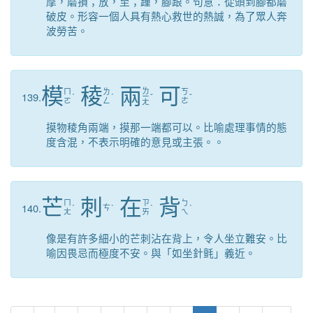
摩，磨損；放，至；踵，腳跟。句意：從頭到腳都磨
破皮。形容一個人具有熱心救世的熱誠，為了眾人奔
波勞苦。
模
稜
兩
可
ㄌ
ㄇ
ㄌ
ㄎ
139.
ˊ
ˊ
ㄧ
ˇ
ˇ
ㄛ
ㄥ
ㄜ
ㄤ
摸物稜角兩端，摸那一端都可以。比喻處理事情的態
度含混，不表示明確的意見或主張。。
芒
刺
在
背
ㄇ
ㄗ
ㄅ
140.
ˊ
ㄘ
ˋ
ˋ
ˋ
ㄤ
ㄞ
ㄟ
像是有許多細小的芒刺沾在背上，令人坐立難安。比
喻因畏忌而極度不安。與「如坐針氈」義近。