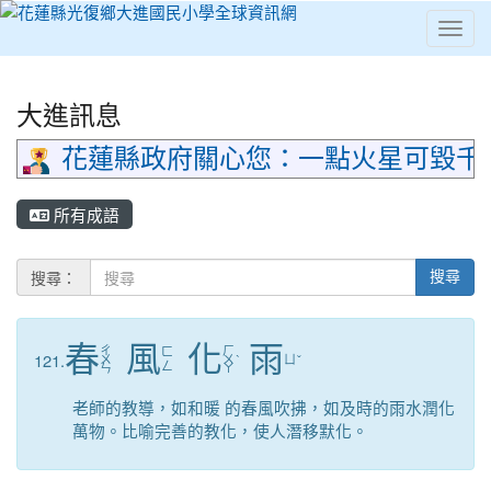
Toggl
⏸
大進訊息
花蓮縣政府關心您：一點火星可毀千
所有成語
搜尋：
搜尋
春
風
化
雨
ㄔ
ㄏ
ㄈ
121.
ㄨ
ㄨ
ˋ
ㄩ
ˇ
ㄥ
ㄣ
ㄚ
老師的教導，如和暖 的春風吹拂，如及時的雨水潤化
萬物。比喻完善的教化，使人潛移默化。