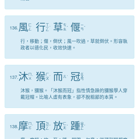
風
行
草
偃
ㄒ
ㄈ
ㄘ
ㄧ
136.
ㄧ
ˊ
ˇ
ˇ
ㄥ
ㄠ
ㄢ
ㄥ
行，移動；偃，倒伏；風一吹過，草就倒伏。形容執
政者以德化民，收效快速。
沐
猴
而
冠
ㄍ
ㄇ
ㄏ
137.
ˋ
ˊ
ㄦ
ˊ
ㄨ
ㄨ
ㄡ
ㄢ
沐猴，獼猴。「沐猴而冠」指性情急躁的獼猴學人穿
戴冠帽。比喻人虛有表象，卻不脫粗鄙的本質。
摩
頂
放
踵
ㄉ
ㄓ
ㄇ
ㄈ
138.
ˊ
ㄧ
ˇ
ˇ
ㄨ
ˇ
ㄛ
ㄤ
ㄥ
ㄥ