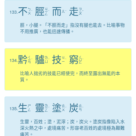
不
脛
而
走
ㄐ
ㄅ
ㄗ
133.
ˋ
ㄧ
ˋ
ㄦ
ˊ
ˇ
ㄨ
ㄡ
ㄥ
脛，小腿。「不脛而走」指沒有腿也能去。比喻事物
不用推廣，也能迅速傳播。
黔
驢
技
窮
ㄑ
ㄑ
ㄌ
ㄐ
134.
ㄧ
ˊ
ˊ
ˋ
ㄩ
ˊ
ㄩ
ㄧ
ㄢ
ㄥ
比喻人拙劣的技能已經使完，而終至露出無能的本
質。
生
靈
塗
炭
ㄌ
ㄕ
ㄊ
ㄊ
135.
ㄧ
ˊ
ˊ
ˋ
ㄥ
ㄨ
ㄢ
ㄥ
生靈，百姓；塗，泥濘；炭，炭火。塗炭指像陷入水
深火熱之中，處境痛苦。形容老百姓的處境極為艱難
痛苦。