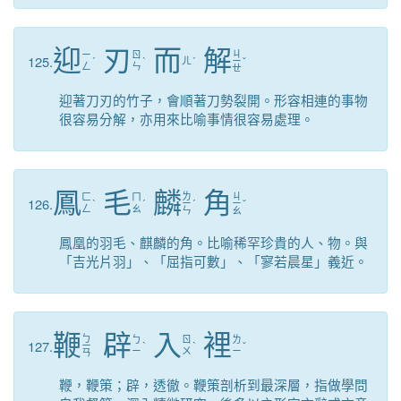
迎
刃
而
解
ㄐ
ㄧ
ㄖ
125.
ˊ
ˋ
ㄦ
ˊ
ㄧ
ˇ
ㄥ
ㄣ
ㄝ
迎著刀刃的竹子，會順著刀勢裂開。形容相連的事物
很容易分解，亦用來比喻事情很容易處理。
鳳
毛
麟
角
ㄌ
ㄐ
ㄈ
ㄇ
126.
ˋ
ˊ
ㄧ
ˊ
ㄧ
ˇ
ㄥ
ㄠ
ㄣ
ㄠ
鳳凰的羽毛、麒麟的角。比喻稀罕珍貴的人、物。與
「吉光片羽」、「屈指可數」、「寥若晨星」義近。
鞭
辟
入
裡
ㄅ
ㄅ
ㄖ
ㄌ
127.
ㄧ
ˋ
ˋ
ˇ
ㄧ
ㄨ
ㄧ
ㄢ
鞭，鞭策；辟，透徹。鞭策剖析到最深層，指做學問