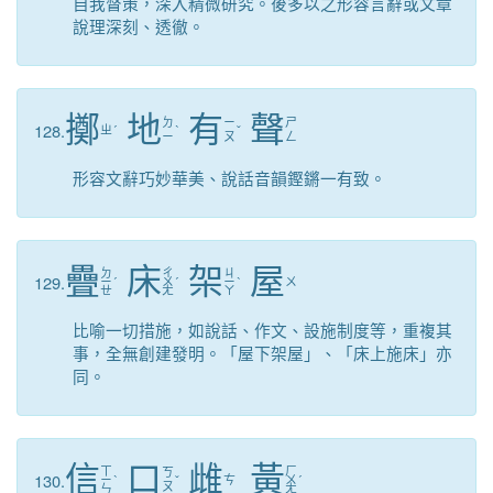
自我督策，深入精微研究。後多以之形容言辭或文章
說理深刻、透徹。
擲
地
有
聲
ㄉ
ㄧ
ㄕ
128.
ㄓ
ˊ
ˋ
ˇ
ㄧ
ㄡ
ㄥ
形容文辭巧妙華美、說話音韻鏗鏘一有致。
疊
床
架
屋
ㄉ
ㄔ
ㄐ
129.
ㄧ
ˊ
ㄨ
ˊ
ㄧ
ˋ
ㄨ
ㄝ
ㄤ
ㄚ
比喻一切措施，如說話、作文、設施制度等，重複其
事，全無創建發明。「屋下架屋」、「床上施床」亦
同。
信
口
雌
黃
ㄒ
ㄏ
ㄎ
130.
ㄧ
ˋ
ˇ
ㄘ
ㄨ
ˊ
ㄡ
ㄣ
ㄤ