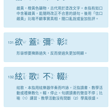
雌黃，橙黃色礦物，古代用於塗改文字。本指有如口
中含著雌黃，能隨時改正不合意的語句。後用「信口
雌黃」比喻不顧事實真相，隨口亂說或妄加批評。
欲
蓋
彌
彰
ㄍ
ㄇ
ㄓ
131.
ㄩ
ˋ
ˋ
ˊ
ㄞ
ㄧ
ㄤ
形容想要掩飾過失，反而使過失更加明顯。
絃
歌
不
輟
ㄒ
ㄔ
ㄍ
ㄅ
132.
ㄧ
ˊ
ˊ
ㄨ
ˋ
ㄜ
ㄨ
ㄢ
ㄛ
絃歌，本指用絃樂器伴奏而吟詠，泛指讀書、教學活
動或禮樂教化。輟，停止。句謂讀書的聲音不停；比
喻（1）講習、教學活動沒有間斷（2）學風很盛。