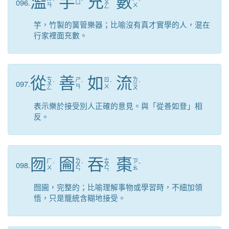
濫
竽
充
數
096.
ˋ
ㄩ
ˊ
ㄨ
ˋ
ㄢ
ㄨ
ㄥ
竽，竹製的簧管樂器；比喻沒有真才實學的人，混在
行家裡面充數。
從
善
如
流
ㄘ
ㄌ
ㄕ
ㄖ
097.
ㄨ
ˊ
ˋ
ˊ
ㄧ
ˊ
ㄢ
ㄨ
ㄥ
ㄡ
表示樂於接受別人正確的意見。與「從善如登」相
反。
囫
圇
吞
棗
ㄌ
ㄊ
ㄏ
ㄗ
098.
ˊ
ㄨ
ˊ
ㄨ
ˇ
ㄨ
ㄠ
ㄣ
ㄣ
囫圇，完整的；比喻理解事物或學習時，不細加領
悟，只是籠統含糊地接受。