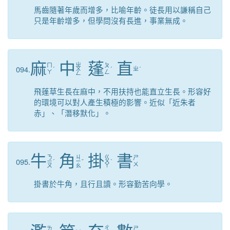
馬齒隨著年歲而增多，比喻年齡。徒長用以謙稱自己
只是年齡增多，但學問沒有長進，事業無成。
麻
中
蓬
直
ㄓ
ㄇ
ㄆ
094.
ˊ
ㄨ
ˊ
ㄓ
ˊ
ㄚ
ㄥ
ㄥ
飛蓬草生長在麻中，不用扶持也能直立生長。形容好
的環境可以對人產生積極的影響。近似「近朱者
赤」、「潛移默化」。
牛
角
掛
書
ㄋ
ㄐ
ㄍ
ㄕ
095.
ㄧ
ˊ
ㄧ
ˇ
ㄨ
ˋ
ㄨ
ㄡ
ㄠ
ㄚ
掛書於牛角，且行且讀。形容勤苦向學。
ㄔ
ㄌ
ㄕ