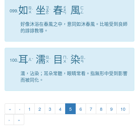
如
坐
春
風
ㄗ
ㄔ
ㄖ
ㄈ
099.
ˊ
ㄨ
ˋ
ㄨ
ㄨ
ㄥ
ㄛ
ㄣ
好像沐浴在春風之中，意同如沐春風。比喻受到良師
的諄諄教導。
耳
濡
目
染
ㄖ
ㄇ
ㄖ
100.
ㄦ
ˇ
ˊ
ˋ
ˇ
ㄨ
ㄨ
ㄢ
濡，沾染；耳朵常聽，眼睛常看。指無形中受到影響
而被同化。
第一頁
上一頁
(目前頁次)
«
‹
1
2
3
4
5
6
7
8
9
10
下一頁
最後頁
›
»