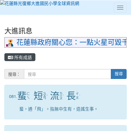
Toggl
⏸
大進訊息
花蓮縣政府關心您：一點火星可毀千
所有成語
搜尋：
搜尋
蜚
短
流
長
ㄉ
ㄌ
ㄈ
ㄔ
081.
ㄨ
ˇ
ㄧ
ˊ
ˊ
ㄟ
ㄤ
ㄢ
ㄡ
蜚，通「飛」。指無中生有，造謠生事。