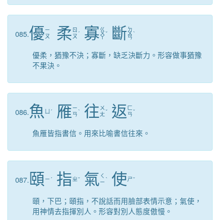
優
柔
寡
斷
ㄍ
ㄉ
ㄧ
ㄖ
085.
ˊ
ㄨ
ˇ
ㄨ
ˋ
ㄡ
ㄡ
ㄚ
ㄢ
優柔，猶豫不決；寡斷，缺乏決斷力。形容做事猶豫
不果決。
魚
雁
往
返
ㄧ
ㄨ
ㄈ
086.
ㄩ
ˊ
ˋ
ˇ
ˇ
ㄢ
ㄤ
ㄢ
魚雁皆指書信。用來比喻書信往來。
頤
指
氣
使
ㄑ
087.
ㄧ
ˊ
ㄓ
ˇ
ˋ
ㄕ
ˇ
ㄧ
頤，下巴；頤指，不說話而用臉部表情示意；氣使，
用神情去指揮別人。形容對別人態度傲慢。