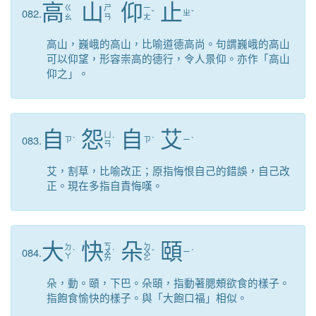
高
山
仰
止
ㄍ
ㄕ
ㄧ
082.
ˇ
ㄓ
ˇ
ㄠ
ㄢ
ㄤ
高山，巍峨的高山，比喻道德高尚。句謂巍峨的高山
可以仰望，形容崇高的德行，令人景仰。亦作「高山
仰之」。
自
怨
自
艾
ㄩ
083.
ㄗ
ˋ
ˋ
ㄗ
ˋ
ㄧ
ˋ
ㄢ
艾，割草，比喻改正；原指悔恨自己的錯誤，自己改
正。現在多指自責悔嘆。
大
快
朵
頤
ㄎ
ㄉ
ㄉ
084.
ˋ
ㄨ
ˋ
ㄨ
ˇ
ㄧ
ˊ
ㄚ
ㄞ
ㄛ
朵，動。頤，下巴。朵頤，指動著腮頰欲食的樣子。
指飽食愉快的樣子。與「大飽口福」相似。