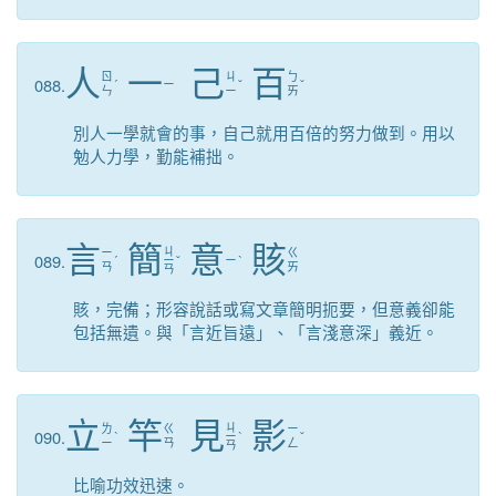
人
一
己
百
ㄖ
ㄐ
ㄅ
088.
ˊ
ㄧ
ˇ
ˇ
ㄣ
ㄧ
ㄞ
別人一學就會的事，自己就用百倍的努力做到。用以
勉人力學，勤能補拙。
言
簡
意
賅
ㄐ
ㄧ
ㄍ
089.
ˊ
ㄧ
ˇ
ㄧ
ˋ
ㄢ
ㄞ
ㄢ
賅，完備；形容說話或寫文章簡明扼要，但意義卻能
包括無遺。與「言近旨遠」、「言淺意深」義近。
立
竿
見
影
ㄐ
ㄌ
ㄍ
ㄧ
090.
ˋ
ㄧ
ˋ
ˇ
ㄧ
ㄢ
ㄥ
ㄢ
比喻功效迅速。