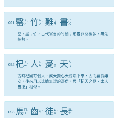
罄
竹
難
書
ㄑ
ㄓ
ㄋ
ㄕ
091.
ㄧ
ˋ
ˊ
ˊ
ㄨ
ㄢ
ㄨ
ㄥ
罄，盡；竹，古代寫書的竹簡；形容罪惡極多，無法
細數。
杞
人
憂
天
ㄊ
ㄑ
ㄖ
ㄧ
092.
ˇ
ˊ
ㄧ
ㄧ
ㄣ
ㄡ
ㄢ
古時杞國有個人，成天擔心天會塌下來，因而寢食難
安。後來用以比喻無謂的憂慮。與「杞天之憂、庸人
自擾」相似。
馬
齒
徒
長
ㄇ
ㄊ
ㄓ
093.
ˇ
ㄔ
ˇ
ˊ
ˇ
ㄚ
ㄨ
ㄤ