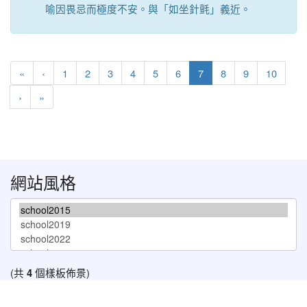
喻因畏忌而極度不安。與「如坐針氈」義近。
第一頁
上一頁
(目前頁次)
«
‹
1
2
3
4
5
6
7
8
9
10
下一頁
最後頁
›
»
網站風格
(共
4
個樣板佈景)