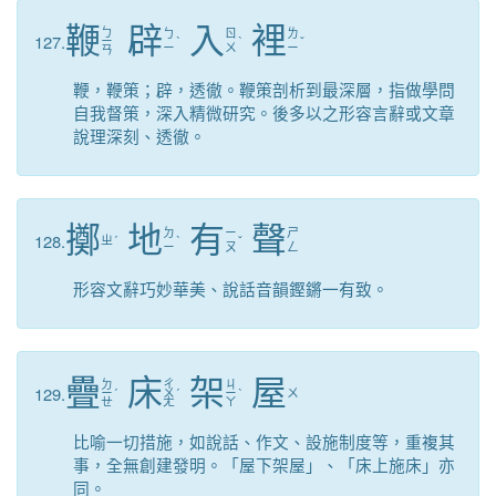
鞭
辟
入
裡
ㄅ
ㄅ
ㄖ
ㄌ
127.
ㄧ
ˋ
ˋ
ˇ
ㄧ
ㄨ
ㄧ
ㄢ
鞭，鞭策；辟，透徹。鞭策剖析到最深層，指做學問
自我督策，深入精微研究。後多以之形容言辭或文章
說理深刻、透徹。
擲
地
有
聲
ㄉ
ㄧ
ㄕ
128.
ㄓ
ˊ
ˋ
ˇ
ㄧ
ㄡ
ㄥ
形容文辭巧妙華美、說話音韻鏗鏘一有致。
疊
床
架
屋
ㄉ
ㄔ
ㄐ
129.
ㄧ
ˊ
ㄨ
ˊ
ㄧ
ˋ
ㄨ
ㄝ
ㄤ
ㄚ
比喻一切措施，如說話、作文、設施制度等，重複其
事，全無創建發明。「屋下架屋」、「床上施床」亦
同。