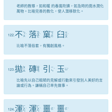
老師的教導，如和暖 的春風吹拂，如及時的雨水潤化
萬物。比喻完善的教化，使人潛移默化。
不
落
窠
臼
ㄌ
ㄐ
ㄅ
ㄎ
122.
ˋ
ㄨ
ˋ
ㄧ
ˋ
ㄨ
ㄜ
ㄛ
ㄡ
比喻不落俗套，有獨創風格。
拋
磚
引
玉
ㄓ
ㄆ
ㄧ
123.
ㄨ
ˇ
ㄩ
ˋ
ㄠ
ㄣ
ㄢ
比喻先以自己粗陋的見解或行動來引發別人美好的言
論或行為。謙稱自己率先做事。
渾
渾
噩
噩
ㄏ
ㄏ
124.
ㄨ
ˊ
ㄨ
ˊ
ㄜ
ˋ
ㄜ
ˋ
ㄣ
ㄣ