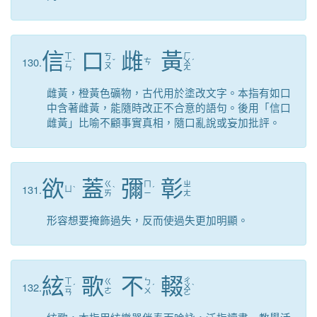
信
口
雌
黃
ㄒ
ㄏ
ㄎ
130.
ㄧ
ˋ
ˇ
ㄘ
ㄨ
ˊ
ㄡ
ㄣ
ㄤ
雌黃，橙黃色礦物，古代用於塗改文字。本指有如口
中含著雌黃，能隨時改正不合意的語句。後用「信口
雌黃」比喻不顧事實真相，隨口亂說或妄加批評。
欲
蓋
彌
彰
ㄍ
ㄇ
ㄓ
131.
ㄩ
ˋ
ˋ
ˊ
ㄞ
ㄧ
ㄤ
形容想要掩飾過失，反而使過失更加明顯。
絃
歌
不
輟
ㄒ
ㄔ
ㄍ
ㄅ
132.
ㄧ
ˊ
ˊ
ㄨ
ˋ
ㄜ
ㄨ
ㄢ
ㄛ