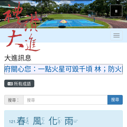
⏸
Toggl
大進訊息
府關心您：一點火星可毀千頃 林；防火防
所有成語
搜尋：
搜尋
春
風
化
雨
ㄔ
ㄏ
ㄈ
121.
ㄨ
ㄨ
ˋ
ㄩ
ˇ
ㄥ
ㄣ
ㄚ