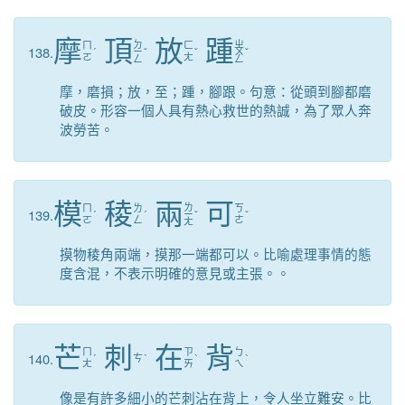
摩
頂
放
踵
ㄉ
ㄓ
ㄇ
ㄈ
138.
ˊ
ㄧ
ˇ
ˇ
ㄨ
ˇ
ㄛ
ㄤ
ㄥ
ㄥ
摩，磨損；放，至；踵，腳跟。句意：從頭到腳都磨
破皮。形容一個人具有熱心救世的熱誠，為了眾人奔
波勞苦。
模
稜
兩
可
ㄌ
ㄇ
ㄌ
ㄎ
139.
ˊ
ˊ
ㄧ
ˇ
ˇ
ㄛ
ㄥ
ㄜ
ㄤ
摸物稜角兩端，摸那一端都可以。比喻處理事情的態
度含混，不表示明確的意見或主張。。
芒
刺
在
背
ㄇ
ㄗ
ㄅ
140.
ˊ
ㄘ
ˋ
ˋ
ˋ
ㄤ
ㄞ
ㄟ
像是有許多細小的芒刺沾在背上，令人坐立難安。比