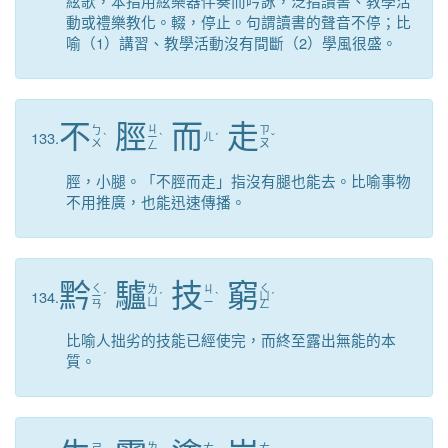
絃歌，本指用絃樂器伴奏而吟詠，泛指讀書、教學活
動或禮樂教化。輟，停止。句謂讀書的聲音不停；比
喻（1）講習、教學活動沒有間斷（2）學風很盛。
不
脛
而
走
ㄐ
ㄅ
ㄗ
133.
ˋ
ㄧ
ˋ
ㄦ
ˊ
ˇ
ㄨ
ㄡ
ㄥ
脛，小腿。「不脛而走」指沒有腿也能去。比喻事物
不用推廣，也能迅速傳播。
黔
驢
技
窮
ㄑ
ㄑ
ㄌ
ㄐ
134.
ㄧ
ˊ
ˊ
ˋ
ㄩ
ˊ
ㄩ
ㄧ
ㄢ
ㄥ
比喻人拙劣的技能已經使完，而終至露出無能的本
質。
ㄌ
ㄕ
ㄊ
ㄊ