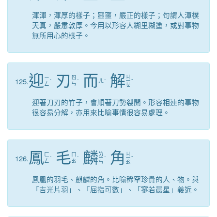
渾渾，渾厚的樣子；噩噩，嚴正的樣子；句謂人渾樸
天真，嚴肅敦厚。今用以形容人糊里糊塗，或對事物
無所用心的樣子。
迎
刃
而
解
ㄐ
ㄧ
ㄖ
125.
ˊ
ˋ
ㄦ
ˊ
ㄧ
ˇ
ㄥ
ㄣ
ㄝ
迎著刀刃的竹子，會順著刀勢裂開。形容相連的事物
很容易分解，亦用來比喻事情很容易處理。
鳳
毛
麟
角
ㄌ
ㄐ
ㄈ
ㄇ
126.
ˋ
ˊ
ㄧ
ˊ
ㄧ
ˇ
ㄥ
ㄠ
ㄣ
ㄠ
鳳凰的羽毛、麒麟的角。比喻稀罕珍貴的人、物。與
「吉光片羽」、「屈指可數」、「寥若晨星」義近。