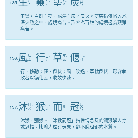
生
靈
塗
炭
135.
ㄧ
ˊ
ˊ
ˋ
ㄥ
ㄨ
ㄢ
ㄥ
生靈，百姓；塗，泥濘；炭，炭火。塗炭指像陷入水
深火熱之中，處境痛苦。形容老百姓的處境極為艱難
痛苦。
風
行
草
偃
ㄒ
ㄈ
ㄘ
ㄧ
136.
ㄧ
ˊ
ˇ
ˇ
ㄥ
ㄠ
ㄢ
ㄥ
行，移動；偃，倒伏；風一吹過，草就倒伏。形容執
政者以德化民，收效快速。
沐
猴
而
冠
ㄍ
ㄇ
ㄏ
137.
ˋ
ˊ
ㄦ
ˊ
ㄨ
ㄨ
ㄡ
ㄢ
沐猴，獼猴。「沐猴而冠」指性情急躁的獼猴學人穿
戴冠帽。比喻人虛有表象，卻不脫粗鄙的本質。