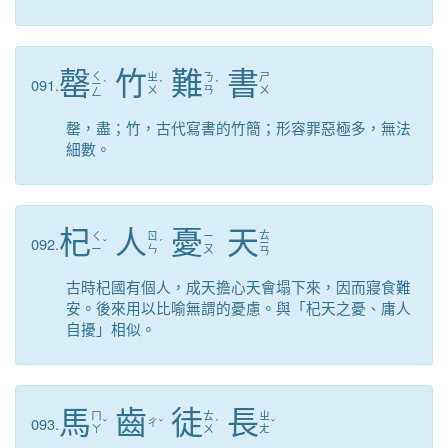
罄
竹
難
書
ㄑ
ㄓ
ㄋ
ㄕ
091.
ㄧ
ˋ
ˊ
ˊ
ㄨ
ㄢ
ㄨ
ㄥ
罄，盡；竹，古代寫書的竹簡；形容罪惡極多，無法
細數。
杞
人
憂
天
ㄊ
ㄑ
ㄖ
ㄧ
092.
ˇ
ˊ
ㄧ
ㄧ
ㄣ
ㄡ
ㄢ
古時杞國有個人，成天擔心天會塌下來，因而寢食難
安。後來用以比喻無謂的憂慮。與「杞天之憂、庸人
自擾」相似。
馬
齒
徒
長
ㄇ
ㄊ
ㄓ
093.
ˇ
ㄔ
ˇ
ˊ
ˇ
ㄚ
ㄨ
ㄤ