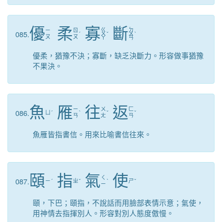
優
柔
寡
斷
ㄍ
ㄉ
ㄧ
ㄖ
085.
ˊ
ㄨ
ˇ
ㄨ
ˋ
ㄡ
ㄡ
ㄚ
ㄢ
優柔，猶豫不決；寡斷，缺乏決斷力。形容做事猶豫
不果決。
魚
雁
往
返
ㄧ
ㄨ
ㄈ
086.
ㄩ
ˊ
ˋ
ˇ
ˇ
ㄢ
ㄤ
ㄢ
魚雁皆指書信。用來比喻書信往來。
頤
指
氣
使
ㄑ
087.
ㄧ
ˊ
ㄓ
ˇ
ˋ
ㄕ
ˇ
ㄧ
頤，下巴；頤指，不說話而用臉部表情示意；氣使，
用神情去指揮別人。形容對別人態度傲慢。