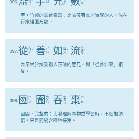
濫
竽
充
數
096.
ˋ
ㄩ
ˊ
ㄨ
ˋ
ㄢ
ㄨ
ㄥ
竽，竹製的簧管樂器；比喻沒有真才實學的人，混在
行家裡面充數。
從
善
如
流
ㄘ
ㄌ
ㄕ
ㄖ
097.
ㄨ
ˊ
ˋ
ˊ
ㄧ
ˊ
ㄢ
ㄨ
ㄥ
ㄡ
表示樂於接受別人正確的意見。與「從善如登」相
反。
囫
圇
吞
棗
ㄌ
ㄊ
ㄏ
ㄗ
098.
ˊ
ㄨ
ˊ
ㄨ
ˇ
ㄨ
ㄠ
ㄣ
ㄣ
囫圇，完整的；比喻理解事物或學習時，不細加領
悟，只是籠統含糊地接受。