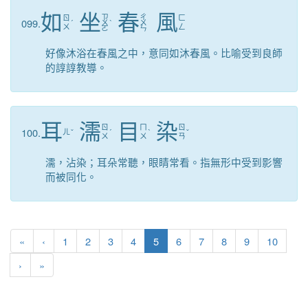
如
坐
春
風
ㄗ
ㄔ
ㄖ
ㄈ
099.
ˊ
ㄨ
ˋ
ㄨ
ㄨ
ㄥ
ㄛ
ㄣ
好像沐浴在春風之中，意同如沐春風。比喻受到良師
的諄諄教導。
耳
濡
目
染
ㄖ
ㄇ
ㄖ
100.
ㄦ
ˇ
ˊ
ˋ
ˇ
ㄨ
ㄨ
ㄢ
濡，沾染；耳朵常聽，眼睛常看。指無形中受到影響
而被同化。
第一頁
上一頁
(目前頁次)
«
‹
1
2
3
4
5
6
7
8
9
10
下一頁
最後頁
›
»