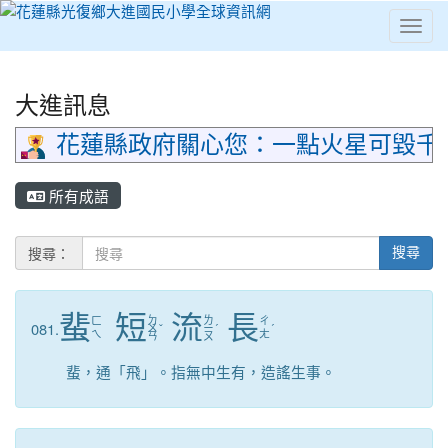
Toggl
⏸
大進訊息
花蓮縣政府關心您：一點火星可毀千
所有成語
搜尋：
搜尋
蜚
短
流
長
ㄉ
ㄌ
ㄈ
ㄔ
081.
ㄨ
ˇ
ㄧ
ˊ
ˊ
ㄟ
ㄤ
ㄢ
ㄡ
蜚，通「飛」。指無中生有，造謠生事。