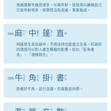
馬齒隨著年歲而增多，比喻年齡。徒長用以謙稱自己
只是年齡增多，但學問沒有長進，事業無成。
麻
中
蓬
直
ㄓ
ㄇ
ㄆ
094.
ˊ
ㄨ
ˊ
ㄓ
ˊ
ㄚ
ㄥ
ㄥ
飛蓬草生長在麻中，不用扶持也能直立生長。形容好
的環境可以對人產生積極的影響。近似「近朱者
赤」、「潛移默化」。
牛
角
掛
書
ㄋ
ㄐ
ㄍ
ㄕ
095.
ㄧ
ˊ
ㄧ
ˇ
ㄨ
ˋ
ㄨ
ㄡ
ㄠ
ㄚ
掛書於牛角，且行且讀。形容勤苦向學。
ㄔ
ㄌ
ㄕ