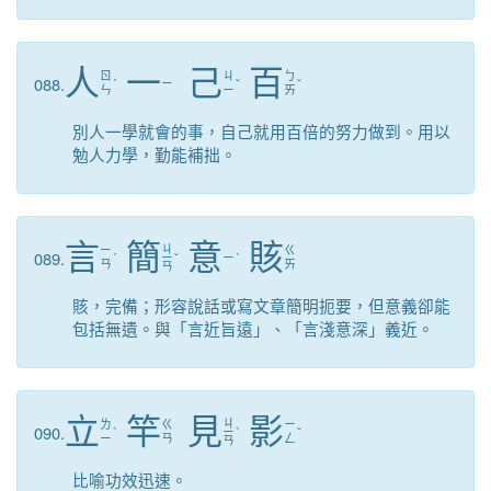
人
一
己
百
ㄖ
ㄐ
ㄅ
088.
ˊ
ㄧ
ˇ
ˇ
ㄣ
ㄧ
ㄞ
別人一學就會的事，自己就用百倍的努力做到。用以
勉人力學，勤能補拙。
言
簡
意
賅
ㄐ
ㄧ
ㄍ
089.
ˊ
ㄧ
ˇ
ㄧ
ˋ
ㄢ
ㄞ
ㄢ
賅，完備；形容說話或寫文章簡明扼要，但意義卻能
包括無遺。與「言近旨遠」、「言淺意深」義近。
立
竿
見
影
ㄐ
ㄌ
ㄍ
ㄧ
090.
ˋ
ㄧ
ˋ
ˇ
ㄧ
ㄢ
ㄥ
ㄢ
比喻功效迅速。