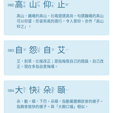
高
山
仰
止
ㄍ
ㄕ
ㄧ
082.
ˇ
ㄓ
ˇ
ㄠ
ㄢ
ㄤ
高山，巍峨的高山，比喻道德高尚。句謂巍峨的高山
可以仰望，形容崇高的德行，令人景仰。亦作「高山
仰之」。
自
怨
自
艾
ㄩ
083.
ㄗ
ˋ
ˋ
ㄗ
ˋ
ㄧ
ˋ
ㄢ
艾，割草，比喻改正；原指悔恨自己的錯誤，自己改
正。現在多指自責悔嘆。
大
快
朵
頤
ㄎ
ㄉ
ㄉ
084.
ˋ
ㄨ
ˋ
ㄨ
ˇ
ㄧ
ˊ
ㄚ
ㄞ
ㄛ
朵，動。頤，下巴。朵頤，指動著腮頰欲食的樣子。
指飽食愉快的樣子。與「大飽口福」相似。