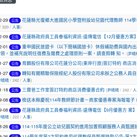
章列表
2-29
花蓮縣光復鄉大進國民小學暨附設幼兒園代理教師 114學
公告
/ 320 /
人事
)
2-09
花蓮縣政府員工員眷福利資訊-遠傳電信【12月優惠方案
公告
2-01
重申國民旅遊卡（以下簡稱國旅卡）休假補助費與國內出
公告
 領，並補充說明住宿費及雜費之處理原則一案，請查照轉 知。
(
尹晴
1-27
育麟股份有限公司花蓮分公司(東岸行旅)簽訂特約 商店
公告
1-27
轉知有關精聯保險經紀人股份有限公司承辦之公務人員自
公告
尹晴晴
/ 242 /
人事
)
1-18
三寶爸工作室簽訂特約商店消費優惠合約
(
尹晴晴
/ 242 /
人
公告
9-08
檢送本縣慶祝114年教師節計畫－商家優惠專案海報電子 
公告
9-08
花蓮縣政府員工員眷福利資訊-遠傳電信【9月優惠方 案】
公告
尹晴晴
/ 222 /
人事
)
8-26
114-115年度公立幼兒園契約進用加置照顧服務人員甄選
公告
8-26
114學年度第2次契約進用代理教保員甄選錄取公告-第2次
公告