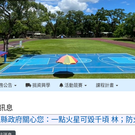
務公告
捐資興學
活動競賽
課程計畫
訊息
政府關心您：一點火星可毀千頃 林；防火
站消息