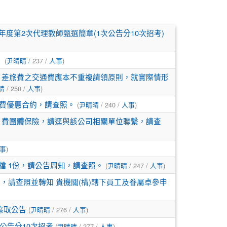
年度第2次代理教師甄選簡章(1次公告分10次招考)
】
(
尹晴晴
/ 237 /
人事
)
 差旅費之交通費應本不重複請領原則，就實際情形
晴
/ 250 /
人事
)
消費優惠合約，請查照。
(
尹晴晴
/ 240 /
人事
)
 費團體保險，請逕與該公司相關單位聯繫，請查
事
)
檔 1份，請公告周知，請查照。
(
尹晴晴
/ 247 /
人事
)
，請查照並轉知 貴機關(構)轄下員工及眷屬卓參申
錄取公告
(
尹晴晴
/ 276 /
人事
)
公告分10次招考
(
尹晴晴
/ 277 /
人事
)