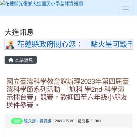
Toggl
⏸
大進訊息
花蓮縣政府關心您：一點火星可毀千
本站消息
國立臺灣科學教育館辦理2023年第四屆臺
灣科學節系列活動-「尬科 學2nd-科學演
示擂台賽」競賽，歡迎四至六年級小朋友
送件參賽。
張永釗
-
資訊組
| 2023-05-30 | 點閱數： 361
活動