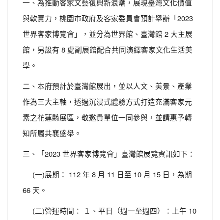
一、為推動客家文藝復興新浪潮，展現臺灣文化價值
與軟實力，桃園市政府及客家委員會預計舉辦「2023
世界客家博覽會」，並分為世界館、臺灣館 2 大主展
館，另設有 8 處副展館配合共同演繹客家文化生活美
學。
二、本府預計於臺灣館展出，並以人文、美景、產業
作為三大主軸，透過沉浸式體驗方式打造充滿客家元
素之花蓮縣展區，敬邀貴單位一同參與，並請惠予轉
知所屬共襄盛舉。
三、「2023 世界客家博覽會」臺灣館展覽資訊如下：
(一)展期： 112 年 8 月 11 日至 10 月 15 日，為期
66 天。
(二)營運時間： １、平日（週一至週四）：上午 10