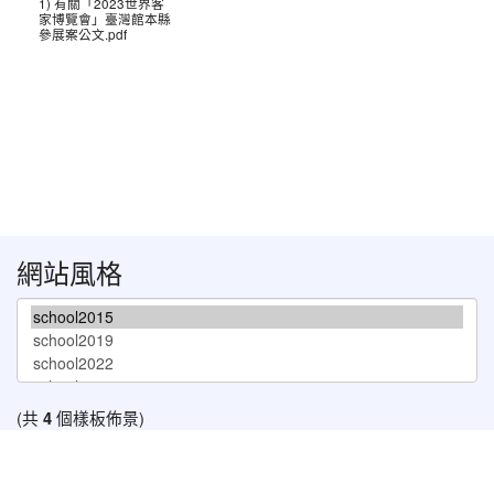
1) 有關「2023世界客
家博覽會」臺灣館本縣
參展案公文.pdf
網站風格
(共
4
個樣板佈景)