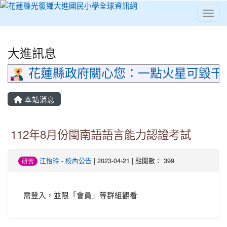
Toggl
⏸
大進訊息
花蓮縣政府關心您：一點火星可毀千
本站消息
112年8月份閩南語語言能力認證考試
江怡玲
-
校內公告
| 2023-04-21 | 點閱數： 399
研習
需登入，並限「會員」等群組觀看