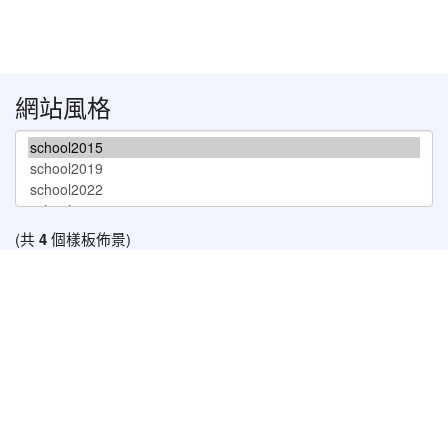
網站風格
(共
4
個樣板佈景)