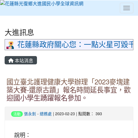
Toggl
⏸
大進訊息
花蓮縣政府關心您：一點火星可毀千
本站消息
國立臺北護理健康大學辦理「2023麥塊建
築大賽-還原古蹟」報名時間延長事宜，歡
迎國小學生踴躍報名參加。
張永釗
-
總務處
| 2023-02-23 | 點閱數： 393
活動
說明：