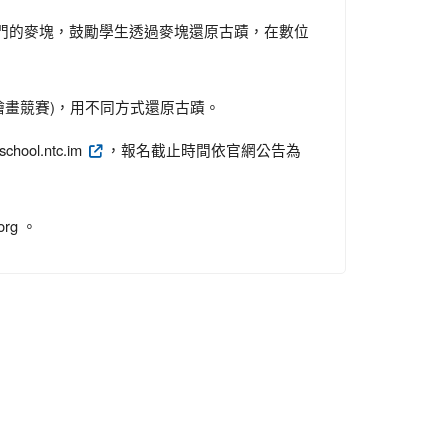
門的麥塊，鼓勵學生透過麥塊還原古蹟，在數位
)
繪畫競賽
，用不同方式還原古蹟。
school.ntc.im
，報名截止時間依官網公告為
org 。