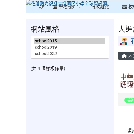
重新取得佈景設定
學校簡介
行政組織
校
網站風格
大進
本
(共
4
個樣板佈景)
中華
踴躍
活動
一
還