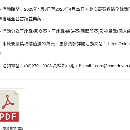
2023
1
8
2023
4
22
、活動時間：
年
月
日至
年
月
日。此次競賽透過全球熱
界搭建全台古蹟並典藏。
-
-
(
)
(
、活動分為王座戰
暖身賽、王座戰
總決賽
團體競賽
及神筆戰
個人
20
https://mine
、本競賽總獎項價值達
萬元，更多資訊詳閱活動網站：
。
(02)2701-0928
E-mail
core@codedriven.
、洽詢電話：
黃竫如小姐，
：
023麥塊建築海報.