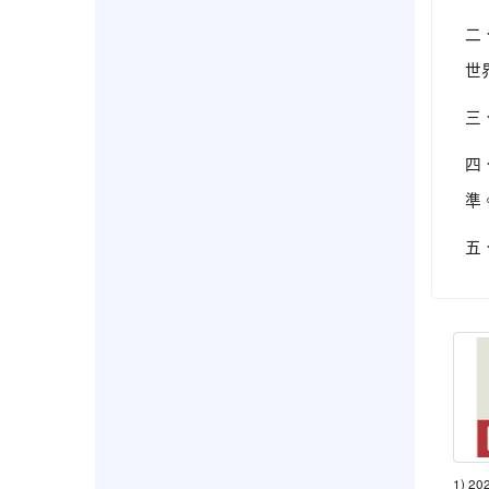
二
世
三
四
準
五
1) 2