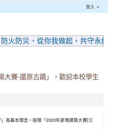
登入
⏸
；防火防災、從你我做起，共守永續家園
築大賽-還原古蹟」，歡迎本校學生
2023
好」為基本理念，辦理「
年麥塊建築大賽
[1]