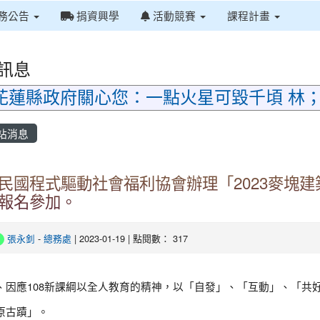
務公告
捐資興學
活動競賽
課程計畫
訊息
花蓮縣政府關心您：一點火星可毀千頃 林
站消息
民國程式驅動社會福利協會辦理「2023麥塊建
報名參加。
張永釗
-
總務處
| 2023-01-19 | 點閱數： 317
108
、因應
新課綱以全人教育的精神，以「自發」、「互動」、「共
原古蹟」。