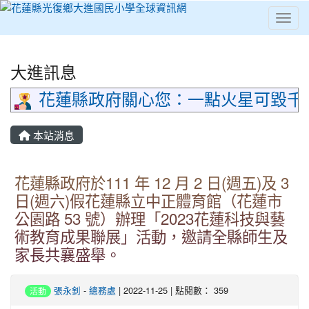
Toggl
⏸
大進訊息
花蓮縣政府關心您：一點火星可毀千
本站消息
花蓮縣政府於111 年 12 月 2 日(週五)及 3
日(週六)假花蓮縣立中正體育館（花蓮市
公園路 53 號）辦理「2023花蓮科技與藝
術教育成果聯展」活動，邀請全縣師生及
家長共襄盛舉。
張永釗
-
總務處
| 2022-11-25 | 點閱數： 359
活動