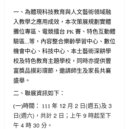
一、為體現科技教育與人文藝術領域融
入教學之應用成效，本次策展規劃實體
攤位專區、電競擂台 PK 賽、特色互動體
等，內容整合樂齡學習中心、數位
驗區...
機會中心、科技中心、本土藝術深耕學
校及特色教育主題學校，同時亦提供豐
富獎品摸彩環節，邀請師生及家長共襄
盛舉。
二、聯展資訊如下：
年 12
月 2 日(週五)及 3
(
一)時間： 111
日(週六)，共計 2 日；上午 9 時起至下
午 4 時 30 分。