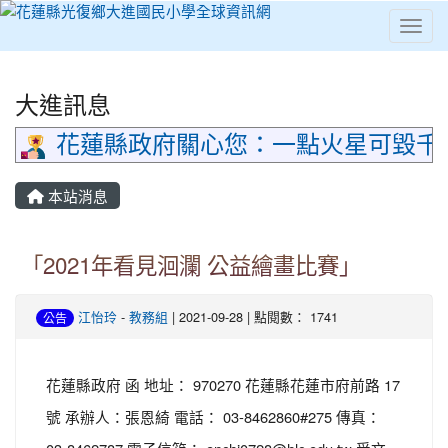
Toggl
⏸
大進訊息
花蓮縣政府關心您：一點火星可毀千
本站消息
「2021年看見洄瀾 公益繪畫比賽」
江怡玲
-
教務組
| 2021-09-28 | 點閱數： 1741
公告
花蓮縣政府 函 地址： 970270 花蓮縣花蓮市府前路 17
號 承辦人：張恩綺 電話： 03-8462860#275 傳真：