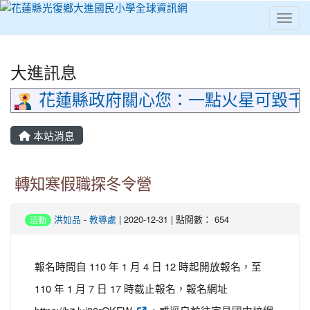
Toggl
⏸
大進訊息
花蓮縣政府關心您：一點火星可毀千
本站消息
轉知寒假職探冬令營
洪如品
-
教導處
| 2020-12-31 | 點閱數： 654
活動
報名時間自 110 年 1 月 4 日 12 時起開放報名，至
110 年 1 月 7 日 17 時截止報名，報名網址