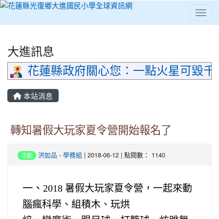
Toggl
⏸
大進訊息
花蓮縣政府關心您：一點火星可毀千
本站消息
轉知暑假大玩家夏令營開始報名了
洪如品
-
學務組
| 2018-06-12 | 點閱數： 1140
活動
一、
2018 暑假大玩家夏令營，一起來動
腦瘋科學、組積木、玩烘