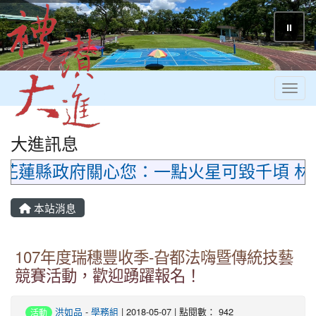
⏸
Toggl
大進訊息
花蓮縣政府關心您：一點火星可毀千頃 林
本站消息
107年度瑞穗豐收季-旮都法嗨暨傳統技藝
競賽活動，歡迎踴躍報名！
洪如品
-
學務組
| 2018-05-07 | 點閱數： 942
活動