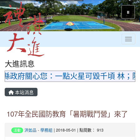
⏸
Toggl
大進訊息
蓮縣政府關心您：一點火星可毀千頃 林；防
本站消息
107年全民國防教育「暑期戰鬥營」來了
洪如品
-
學務組
| 2018-05-01 | 點閱數： 913
活動