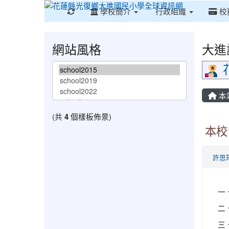
重新取得佈景設定
學校簡介
行政組織
校
網站風格
大進
本
(共
4
個樣板佈景)
本校
許思
一
二、
三、