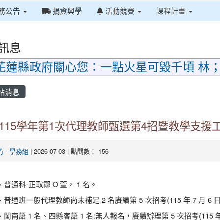
務公告
捐資興學
活動競賽
課程計畫
訊息
花蓮縣政府關心您：一點火星可毀千頃 林
站消息
115學年第1次代理教師甄選第4招暨教學支援
筠
-
學務組
| 2026-07-03 | 點閱數： 156
、普通科-正取鄒 O 萱， 1 名。
普通班一般代理教師尚未補足 2 名賡續第 5 次招考(115 年 7 月 6 日
閩南語 1 名、四縣客語 1 名:無人報名，賡續辦理第 5 次招考(115 年 7