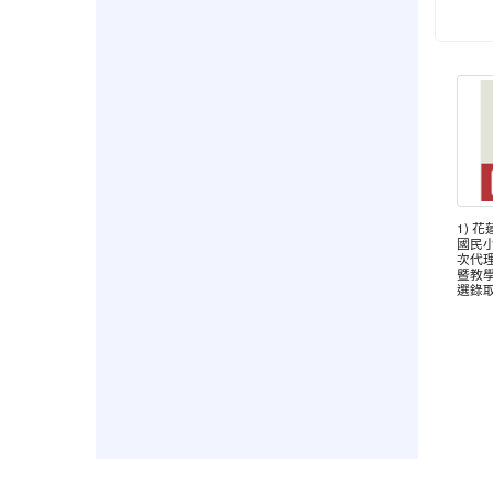
1) 
國民小
次代
暨教
選錄取