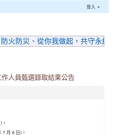
登入
⏸
；防火防災、從你我做起，共守永續家園
工作人員甄選錄取結果公告
)。
 月 6 日)。