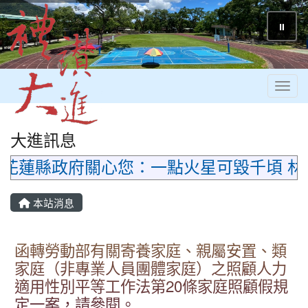
⏸
Toggl
大進訊息
花蓮縣政府關心您：一點火星可毀千頃 林
本站消息
函轉勞動部有關寄養家庭、親屬安置、類
家庭（非專業人員團體家庭）之照顧人力
適用性別平等工作法第20條家庭照顧假規
定一案，請參閱。