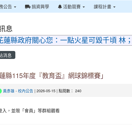
務公告
捐資興學
活動競賽
課程計畫
訊息
花蓮縣政府關心您：一點火星可毀千頃 林
站消息
蓮縣115年度『教育盃』網球錦標賽」
黃彥雄
-
校內公告
| 2026-05-15 | 點閱數： 240
登入，並限「會員」等群組觀看