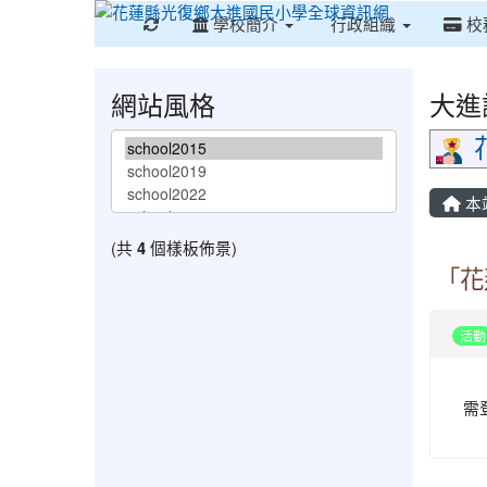
重新取得佈景設定
學校簡介
行政組織
校
網站風格
大進
本
(共
4
個樣板佈景)
「花
活動
需