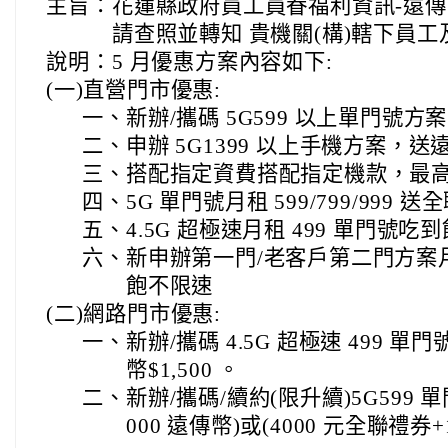
主旨：
花蓮縣政府員工員眷福利資訊-遠傳
請查照並轉知 貴機關(構)轄下員
說明：
5 月優惠方案內容如下:
(一)直營門市優惠:
一、
新辦/攜碼 5G599 以上單門號方案
二、
申辦 5G1399 以上手機方案，送遠
三、
搭配指定資費搭配指定機款，最高再
四、
5G 單門號月租 599/799/999
五、
4.5G 超極速月租 499 單門號
六、
新申辦第一門/老客戶第二門方案月付 
飽不限速
(二)網路門市優惠:
一、
新辦/攜碼 4.5G 超極速 499
幣$1,500 。
二、
新辦/攜碼/續約(限升續)5G599
000 遠傳幣)或(4000 元全聯禮券