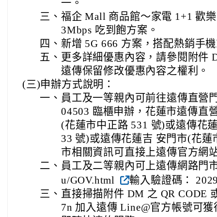
一。
三、
福企 Mall 商品館～家電 1+1 
3Mbps 吃到飽方案。
四、
新增 5G 666 方案，搭配熱銷手機或
五、
更多詳細優惠內容，請參閱附件 
遠傳保留修改優惠內容之權利。
(三)申辦方式說明：
一、
員工及一等親內可前往遠傳直營門
04503 臨櫃申辦，花蓮市遠傳
(花蓮市中正路 531 號)或遠傳花
33 號)或遠傳花蓮吉 安門市(花蓮
市相關資訊可直接上遠傳官方網
二、
員工及二等親內可上遠傳網路門市(https:/
u/GOV.html
輸入驗證碼： 202
三、
直接掃描附件 DM 之 QR CODE 或搜
7n 加入遠傳 Line@官方帳號