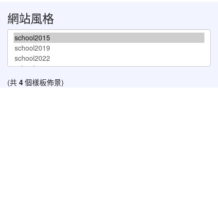
網站風格
(共
4
個樣板佈景)