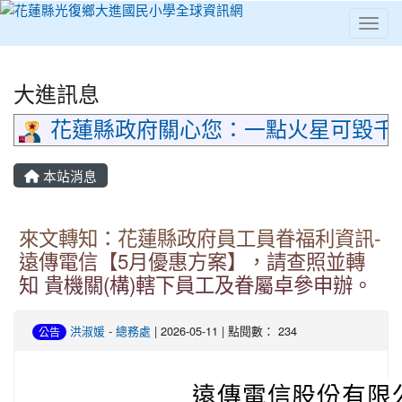
Toggl
⏸
大進訊息
花蓮縣政府關心您：一點火星可毀千
本站消息
來文轉知：花蓮縣政府員工員眷福利資訊-
遠傳電信【5月優惠方案】，請查照並轉
知 貴機關(構)轄下員工及眷屬卓參申辦。
洪淑媛
-
總務處
| 2026-05-11 | 點閱數： 234
公告
遠傳電信股份有限