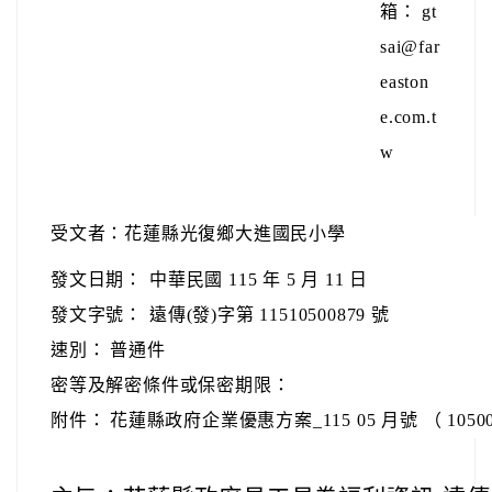
箱： gt
sai@far
easton
e.com.t
w
受文者：花蓮縣光復鄉大進國民小學
發文日期：
中華民國 115 年 5 月 11 日
發文字號：
遠傳(發)字第 11510500879 號
速別：
普通件
密等及解密條件或保密期限：
附件：
花蓮縣政府企業優惠方案_115 05 月號 （ 1050087