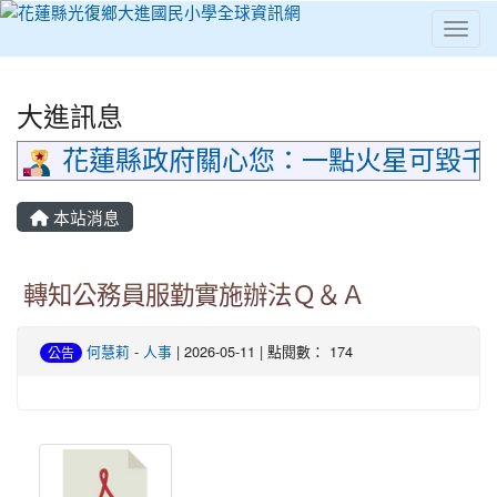
Toggl
⏸
大進訊息
花蓮縣政府關心您：一點火星可毀千
本站消息
轉知公務員服勤實施辦法Ｑ＆Ａ
何慧莉
-
人事
| 2026-05-11 | 點閱數： 174
公告