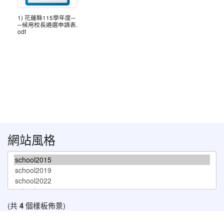
1) 花蓮縣115學年度─
─候用校長遴選申請表.
odt
網站風格
(共
4
個樣板佈景)