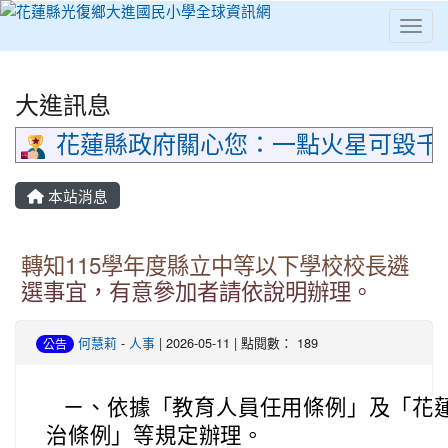
Toggl
⏸
大進訊息
花蓮縣政府關心您：一點火星可毀千
本站消息
轉知115學年度縣立中等以下學校校長遴
選事宜，有意參加者請依說明辦理。
何慧莉
-
人事
| 2026-05-11 | 點閱數： 189
公告
ㄧ、依據「教育人員任用條例」及「花
治條例」等規定辦理。