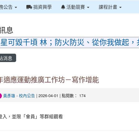
務公告
捐資興學
活動競賽
課程計畫
訊息
星可毀千頃 林；防火防災、從你我做起，
站消息
5年適應運動推廣工作坊－寫作增能
黃彥雄
-
校內公告
| 2026-04-01 | 點閱數： 174
登入，並限「會員」等群組觀看