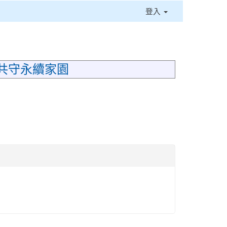
登入
⏸
共守永續家園