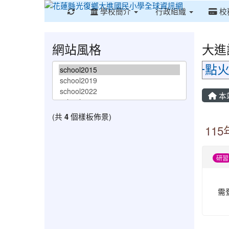
重新取得佈景設定
學校簡介
行政組織
校
網站風格
大進
花蓮縣政府關心您：一點火
本
(共
4
個樣板佈景)
11
研習
需