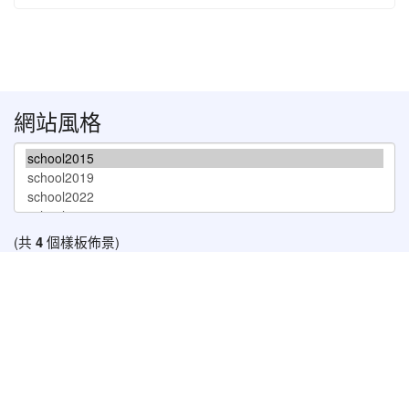
網站風格
(共
4
個樣板佈景)