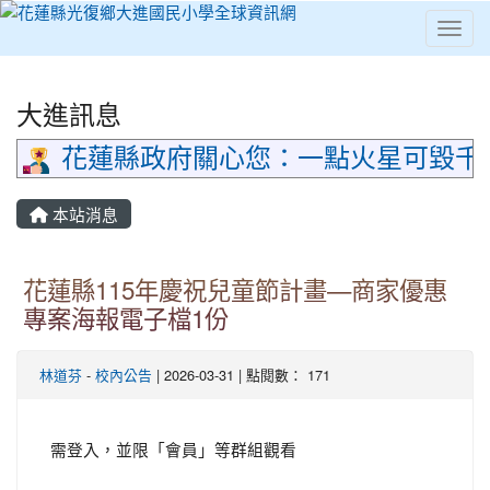
Toggl
⏸
大進訊息
花蓮縣政府關心您：一點火星可毀千
本站消息
花蓮縣115年慶祝兒童節計畫—商家優惠
專案海報電子檔1份
林道芬
-
校內公告
| 2026-03-31 | 點閱數： 171
需登入，並限「會員」等群組觀看