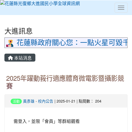
Toggl
⏸
大進訊息
花蓮縣政府關心您：一點火星可毀千
本站消息
2025年躍動莪行適應體育微電影暨攝影競
賽
黃彥雄
-
校內公告
| 2025-01-21 | 點閱數： 204
活動
需登入，並限「會員」等群組觀看