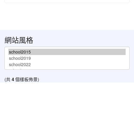
網站風格
(共
4
個樣板佈景)