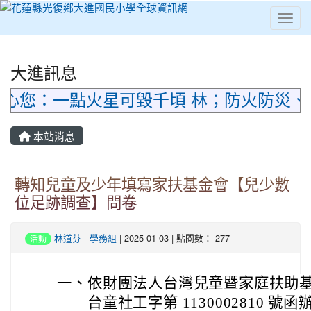
Toggl
⏸
大進訊息
心您：一點火星可毀千頃 林；防火防災、
本站消息
轉知兒童及少年填寫家扶基金會【兒少數
位足跡調查】問卷
林道芬
-
學務組
| 2025-01-03 | 點閱數： 277
活動
一、
依財團法人台灣兒童暨家庭扶助基金會 1
台童社工字第 1130002810 號函