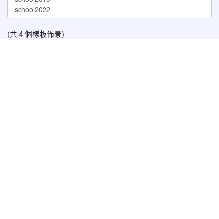
(共
4
個樣板佈景)