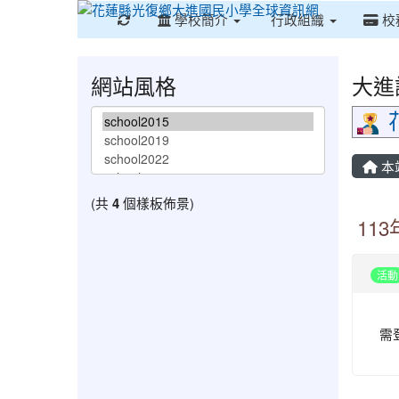
重新取得佈景設定
學校簡介
行政組織
校
網站風格
大進
本
(共
4
個樣板佈景)
11
活動
需