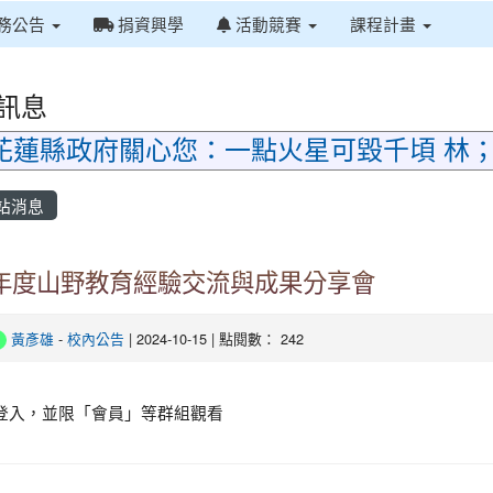
務公告
捐資興學
活動競賽
課程計畫
訊息
花蓮縣政府關心您：一點火星可毀千頃 林
站消息
3年度山野教育經驗交流與成果分享會
黃彥雄
-
校內公告
| 2024-10-15 | 點閱數： 242
登入，並限「會員」等群組觀看