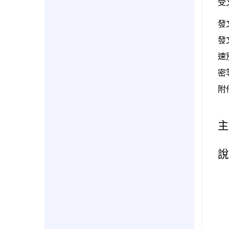
受
發
發
速
密
附
主
說