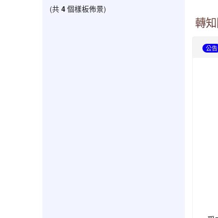
(共
4
個樣板佈景)
轉知
公告