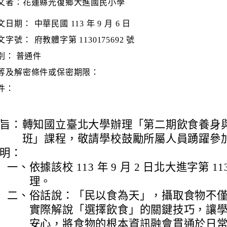
文者：花蓮縣光復鄉大進國民小學
文日期：
中華民國 113 年 9 月 6 日
文字號：
府教體字第 1130175692 號
別：
普通件
等及解密條件或保密期限：
件：
旨：
轉知國立臺北大學辦理「第二期飲食養身
班」課程，敬請學校鼓勵所屬人員踴躍參
明：
一、
依據該校 113 年 9 月 2 日北大進字第 11
理。
二、
俗話說：「民以食為天」，攝取食物不
實際解說「選擇飲食」的關鍵技巧，讓
安心，將食物的根本資訊融會貫通於日