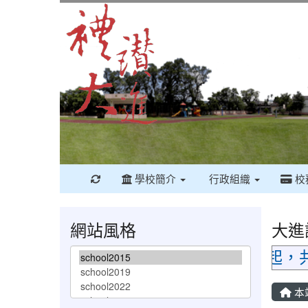
重新取得佈景設定
學校簡介
行政組織
校
網站風格
大進
毀千頃 林；防火防災、從你我做起，共守
本