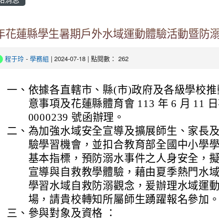
3年花蓮縣學生暑期戶外水域運動體驗活動暨防
程于玲
-
學務組
| 2024-07-18 | 點閱數： 262
一、
依據各直轄市、縣(市)政府及各級學校
意事項及花蓮縣體育會 113 年 6 月 11 
0000239 號函辦理。
二、
為加強水域安全宣導及擴展師生、家長
驗學習機會，並扣合教育部全國中小學
基本指標，預防溺水事件之人身安全，
宣導與自救教學體驗，藉由夏季熱門水域
學習水域自救防溺觀念，爰辦理水域運動
場，請貴校轉知所屬師生踴躍報名參加
三、
參與對象及資格 ：
(一)
縣內各國中小學教師。