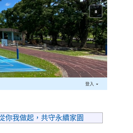
⏸
登入
我做起，共守永續家園