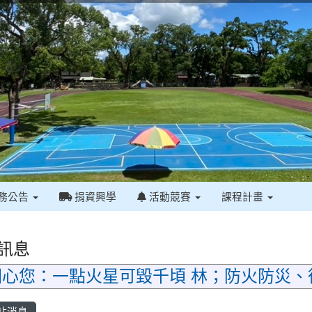
務公告
捐資興學
活動競賽
課程計畫
訊息
：一點火星可毀千頃 林；防火防災、從你
站消息