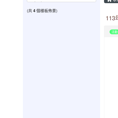
(共
4
個樣板佈景)
11
活動