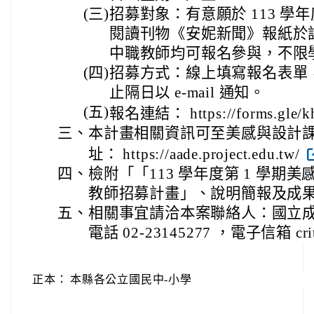
(三)
招募對象：有意願於 113 學年
閱讀刊物《安妮新聞》報紙於
中職教師均可報名參與，不限
(四)
招募方式：線上填寫報名表單
止隔日以 e-mail 通知。
(五)
報名連結： https://forms.gle/k
三、
本計畫相關資訊可至美感與設計
址： https://aade.project.edu.tw/
四、
檢附「「113 學年度第 1 學期
教師招募計畫」、說明簡報及成果
五、
相關事宜請洽本案聯絡人：國立
電話 02-23145277 ，電子信箱 crita
正本：
本縣各公立國民中-小學