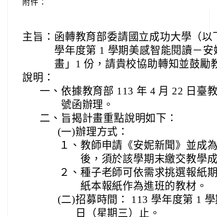
附件：
主旨：
函轉教育部委請國立成功大學（以下
學年度第 1 學期美感智能閱讀－
畫」1 份，請貴校協助轉知並鼓勵
說明：
一、
依據教育部 113 年 4 月 22 日臺教
號函辦理。
二、
旨揭計畫重點說明如下：
(一)
辦理方式：
１、
教師申請《安妮新聞》並成
後，須於該學期末繳交教學
２、
種子老師可依需求挑選報紙期數
紙本報紙作為進班的教材。
(二)
招募時間： 113 學年度第 1 學期
日（星期三）止。