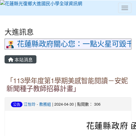
Toggl
⏸
大進訊息
花蓮縣政府關心您：一點火星可毀千
本站消息
「113學年度第1學期美感智能閱讀－安妮
新聞種子教師招募計畫」
江怡玲
-
教務組
| 2024-04-30 | 點閱數： 306
公告
花蓮縣政府 