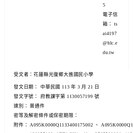
5
電子信
箱： ts
ai4197
@hlc.e
du.tw
受文者：花蓮縣光復鄉大進國民小學
發文日期：
中華民國 113 年 3 月 21 日
發文字號：
府教課字第 1130057199 號
速別：
普通件
密等及解密條件或保密期限：
附件：
A095K0000Q1133400175002 、 A095K0000Q1