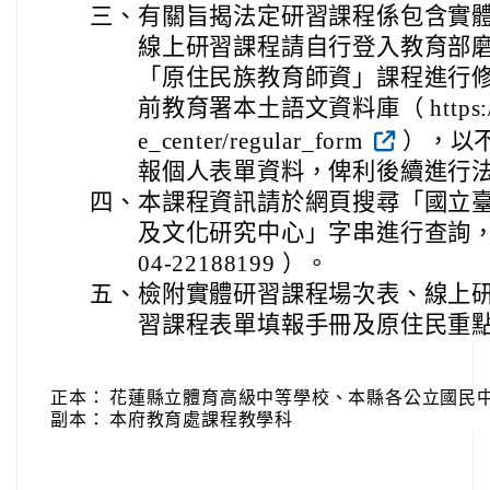
三、
有關旨揭法定研習課程係包含實
線上研習課程請自行登入教育部
「原住民族教育師資」課程進行
前教育署本土語文資料庫（ https://ipse
e_center/regular_form
），以
報個人表單資料，俾利後續進行
四、
本課程資訊請於網頁搜尋「國立
及文化研究中心」字串進行查詢
04-22188199 ）。
五、
檢附實體研習課程場次表、線上
習課程表單填報手冊及原住民重
正本：
花蓮縣立體育高級中等學校、本縣各公立國民中
副本：
本府教育處課程教學科