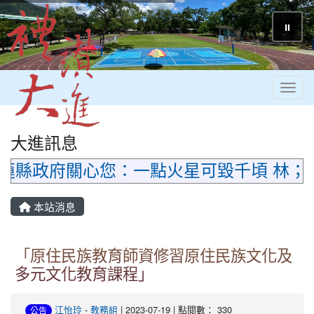
⏸
Toggl
大進訊息
縣政府關心您：一點火星可毀千頃 林；防
本站消息
「原住民族教育師資修習原住民族文化及
多元文化教育課程」
江怡玲
-
教務組
| 2023-07-19 | 點閱數： 330
公告