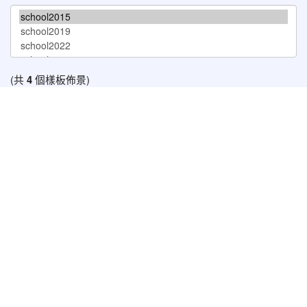
(共
4
個樣板佈景)