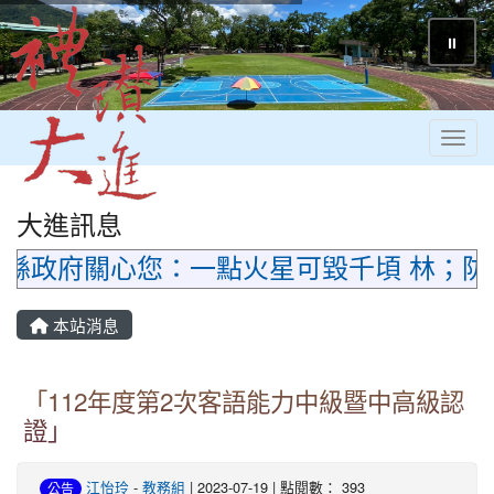
⏸
Toggl
大進訊息
政府關心您：一點火星可毀千頃 林；防火
本站消息
「112年度第2次客語能力中級暨中高級認
證」
江怡玲
-
教務組
| 2023-07-19 | 點閱數： 393
公告