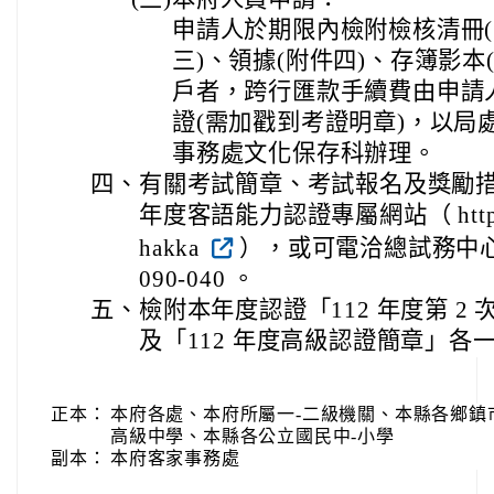
申請人於期限內檢附檢核清冊(
三)、領據(附件四)、存簿影
戶者，跨行匯款手續費由申請
證(需加戳到考證明章)，以局
事務處文化保存科辦理。
四、
有關考試簡章、考試報名及獎勵措
年度客語能力認證專屬網站（ https://ha
hakka
），或可電洽總試務中心免
090-040 。
五、
檢附本年度認證「112 年度第 2
及「112 年度高級認證簡章」各
正本：
本府各處、本府所屬一-二級機關、本縣各鄉鎮
高級中學、本縣各公立國民中-小學
副本：
本府客家事務處