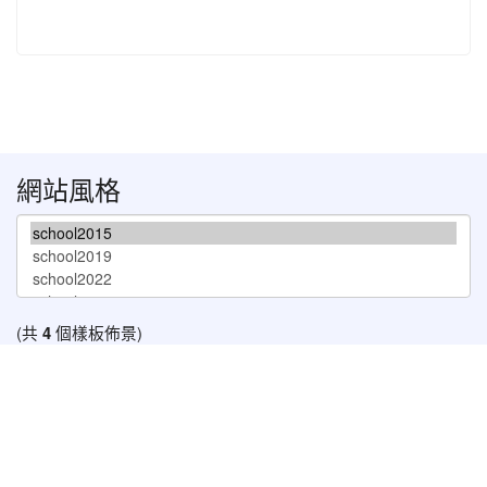
網站風格
(共
4
個樣板佈景)