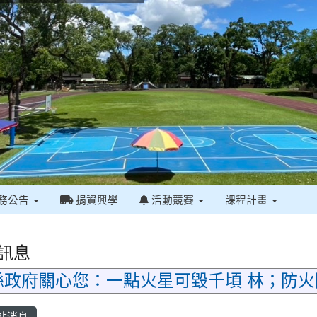
務公告
捐資興學
活動競賽
課程計畫
訊息
府關心您：一點火星可毀千頃 林；防火防
站消息