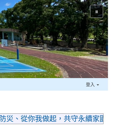
⏸
登入
災、從你我做起，共守永續家園