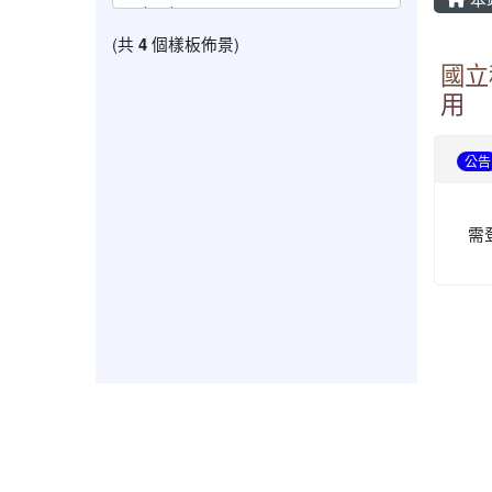
(共
4
個樣板佈景)
國立
用
公告
需