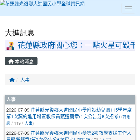
Toggl
⏸
大進訊息
花蓮縣政府關心您：一點火星可毀千
本站消息
回首頁
人事
文章列表
人事
2026-07-09
花蓮縣光復鄉大進國民小學附設幼兒園115學年度
第1次契約進用增置教保員甄選簡章(1次公告分6次招考)
(
許思
筠
/ 119 /
人事
)
2026-07-09
花蓮縣光復鄉大進國民小學第2次教學支援工作人
員甄選簡章(第2次公告分6次招考)
(
許思筠
/ 72 /
人事
)