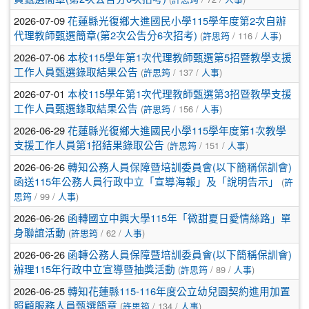
2026-07-09
花蓮縣光復鄉大進國民小學115學年度第2次自辦
代理教師甄選簡章(第2次公告分6次招考)
(
許思筠
/ 116 /
人事
)
2026-07-06
本校115學年第1次代理教師甄選第5招暨教學支援
工作人員甄選錄取結果公告
(
許思筠
/ 137 /
人事
)
2026-07-01
本校115學年第1次代理教師甄選第3招暨教學支援
工作人員甄選錄取結果公告
(
許思筠
/ 156 /
人事
)
2026-06-29
花蓮縣光復鄉大進國民小學115學年度第1次教學
支援工作人員第1招結果錄取公告
(
許思筠
/ 151 /
人事
)
2026-06-26
轉知公務人員保障暨培訓委員會(以下簡稱保訓會)
函送115年公務人員行政中立「宣導海報」及「說明告示」
(
許
思筠
/ 99 /
人事
)
2026-06-26
函轉國立中興大學115年「微甜夏日愛情絲路」單
身聯誼活動
(
許思筠
/ 62 /
人事
)
2026-06-26
函轉公務人員保障暨培訓委員會(以下簡稱保訓會)
辦理115年行政中立宣導暨抽獎活動
(
許思筠
/ 89 /
人事
)
2026-06-25
轉知花蓮縣115-116年度公立幼兒園契約進用加置
照顧服務人員甄選簡章
(
許思筠
/ 134 /
人事
)