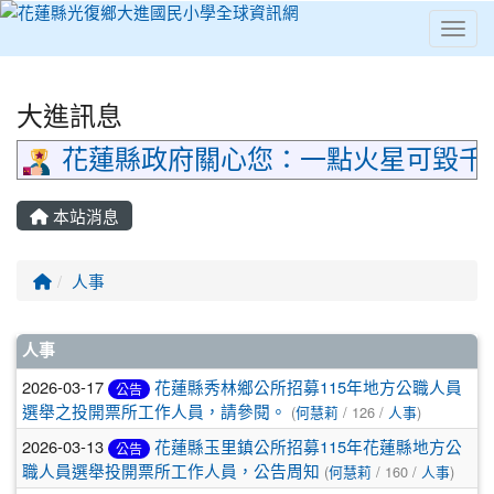
Toggl
⏸
大進訊息
花蓮縣政府關心您：一點火星可毀千
本站消息
回首頁
人事
文章列表
人事
2026-03-17
花蓮縣秀林鄉公所招募115年地方公職人員
公告
選舉之投開票所工作人員，請參閱。
(
何慧莉
/ 126 /
人事
)
2026-03-13
花蓮縣玉里鎮公所招募115年花蓮縣地方公
公告
職人員選舉投開票所工作人員，公告周知
(
何慧莉
/ 160 /
人事
)