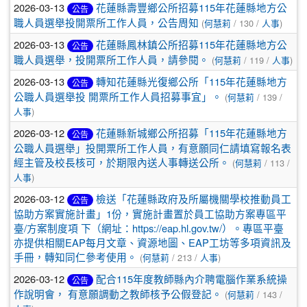
2026-03-13
花蓮縣壽豐鄉公所招募115年花蓮縣地方公
公告
職人員選舉投開票所工作人員，公告周知
(
何慧莉
/ 130 /
人事
)
2026-03-13
花蓮縣鳳林鎮公所招募115年花蓮縣地方公
公告
職人員選舉，投開票所工作人員，請參閱。
(
何慧莉
/ 119 /
人事
)
2026-03-13
轉知花蓮縣光復鄉公所「115年花蓮縣地方
公告
公職人員選舉投 開票所工作人員招募事宜」。
(
何慧莉
/ 139 /
人事
)
2026-03-12
花蓮縣新城鄉公所招募「115年花蓮縣地方
公告
公職人員選舉」投開票所工作人員，有意願同仁請填寫報名表
經主管及校長核可，於期限內送人事轉送公所。
(
何慧莉
/ 113 /
人事
)
2026-03-12
檢送「花蓮縣政府及所屬機關學校推動員工
公告
協助方案實施計畫」1份，實施計畫置於員工協助方案專區平
臺/方案制度項 下（網址：https://eap.hl.gov.tw/）。專區平臺
亦提供相關EAP每月文章、資源地圖、EAP工坊等多項資訊及
手冊，轉知同仁參考使用。
(
何慧莉
/ 213 /
人事
)
2026-03-12
配合115年度教師縣內介聘電腦作業系統操
公告
作說明會， 有意願調動之教師核予公假登記。
(
何慧莉
/ 143 /