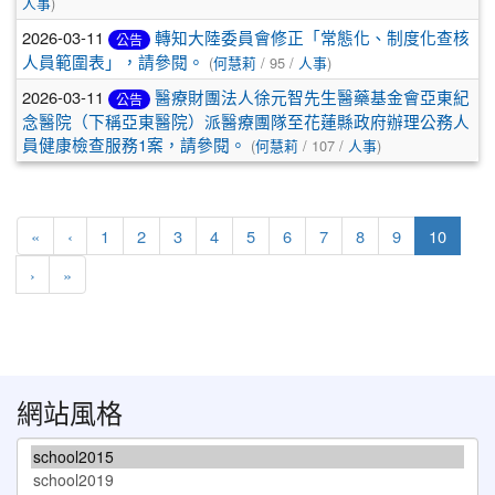
人事
)
2026-03-11
轉知大陸委員會修正「常態化、制度化查核
公告
人員範圍表」，請參閱。
(
何慧莉
/ 95 /
人事
)
2026-03-11
醫療財團法人徐元智先生醫藥基金會亞東紀
公告
念醫院（下稱亞東醫院）派醫療團隊至花蓮縣政府辦理公務人
員健康檢查服務1案，請參閱。
(
何慧莉
/ 107 /
人事
)
第一頁
上一頁
(目前
«
‹
1
2
3
4
5
6
7
8
9
10
下一頁
最後頁
›
»
網站風格