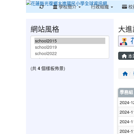
重新取得佈景設定
學校簡介
行政組織
校
網站風格
大進
本
(共
4
個樣板佈景)
回
文
學務組
2024-1
2024-1
2024-1
2024-1