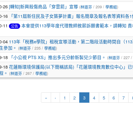
0-26
[轉知]新興殺傷商品「穿雲箭」宣導
(
林道芬
/ 209 /
學務組
)
0-16
「第11屆新住民及子女築夢計畫」報名簡章及報名表等資料各1
0-11
本會提供113學年度代理教師敘薪訴願書範本，請轉知 
公告
0-04
113年「稅務e學院」租稅宣導活動，第二階段活動時間自（113
生參加。
(
林道芬
/ 235 /
學務組
)
9-18
「小公視 PTS XS」推出多元分齡新製兒少節目。
(
林道芬
/ 227 
9-18
花蓮縣環境保護局(以下簡稱該局)「花蓮環境教育數位中心」已從今
程。
(
林道芬
/ 267 /
學務組
)
第一頁
上一頁
(目前頁次)
«
‹
1
2
3
4
5
6
7