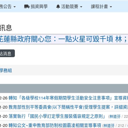
務公告
捐資興學
活動競賽
課程計畫
訊息
花蓮縣政府關心您：一點火星可毀千頃 林
站消息
首頁
學務組
章列表
2-26
轉知「各級學校114年寒假期間學生活動安全注意事項」宣導資
1-20
教育部性別平等委員會(以下簡稱性平會)受理學生提案，詳細
1-20
落實執行「國民小學訂定學生服裝儀容規定之原則」
(
林道芬
/ 22
1-20
轉知公文~重申教育部防制校園霸凌相關宣導事項
(
林道芬
/ 212 /