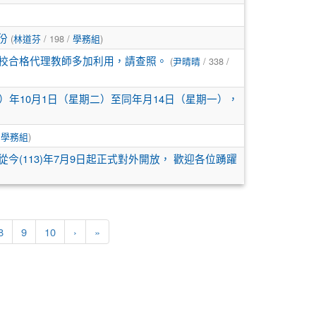
份
(
林道芬
/ 198 /
學務組
)
貴校合格代理教師多加利用，請查照。
(
尹晴晴
/ 338 /
）年10月1日（星期二）至同年月14日（星期一），
/
學務組
)
(113)年7月9日起正式對外開放， 歡迎各位踴躍
下一頁
最後頁
8
9
10
›
»