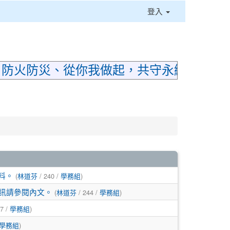
登入
⏸
；防火防災、從你我做起，共守永續家園
料。
(
林道芬
/ 240 /
學務組
)
資訊請參閱內文。
(
林道芬
/ 244 /
學務組
)
7 /
學務組
)
學務組
)