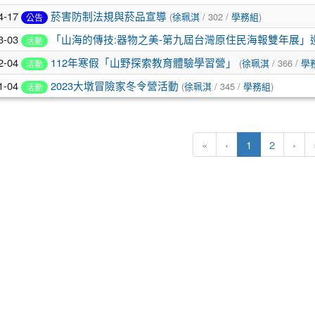
4-17
菸害防制法規與菸品宣導
(
徐珮淇
/ 302 /
學務組
)
公告
3-03
「山海的傳技:器物之美-第九屆台灣原住民海報雙年展」
活動
2-04
112年寒假「山野探索教育體驗學習營」
(
徐珮淇
/ 366 /
學
活動
1-04
2023大墩冒險家冬令營活動
(
徐珮淇
/ 345 /
學務組
)
活動
(目前頁次)
下
«
‹
1
2
›