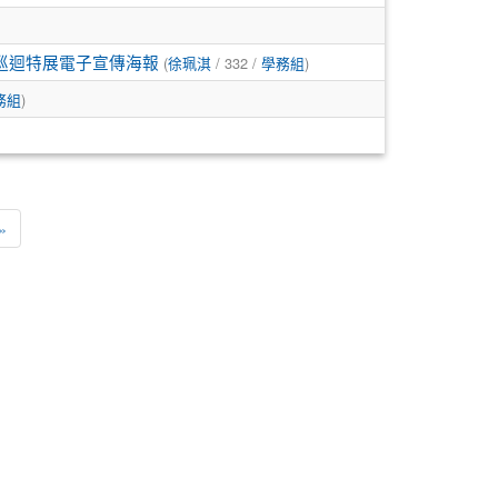
巡迴特展電子宣傳海報
(
徐珮淇
/ 332 /
學務組
)
務組
)
一頁
最後頁
»