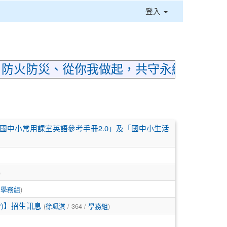
登入
⏸
；防火防災、從你我做起，共守永續家園
國中小常用課室英語參考手冊2.0」及「國中小生活
)
/
學務組
)
三日營)】招生訊息
(
徐珮淇
/ 364 /
學務組
)