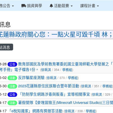
務公告
捐資興學
活動競賽
課程計畫
訊息
花蓮縣政府關心您：一點火星可毀千頃 林
站消息
章列表
8-28
教育部國民及學前教育署委託國立臺灣師範大學發展之「
公告
考手冊」電子檔各1份。
(
徐珮淇
/ 354 /
學務組
)
6-02
反詐騙星座測驗
(
徐珮淇
/ 370 /
學務組
)
活動
5-30
2023花蓮縣原住民族聯合豐年節活動
(
徐珮淇
/ 351 /
學務組
活動
5-12
「防制學生網路涉毒與販毒」宣導相關事宜
(
徐珮淇
/ 329 
公告
4-17
暑假營隊【麥塊冒險王(Minecraft Universal Studio)(
活動
4-17
「e稅知識家」網路有獎徵答活動
(
徐珮淇
/ 338 /
學務組
)