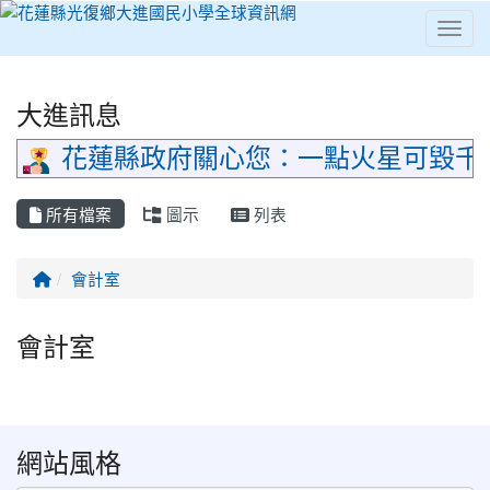
Toggl
⏸
大進訊息
花蓮縣政府關心您：一點火星可毀千
所有檔案
圖示
列表
回首頁
會計室
會計室
網站風格