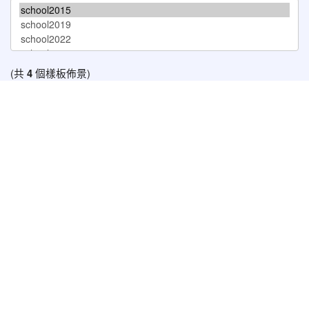
(共
4
個樣板佈景)