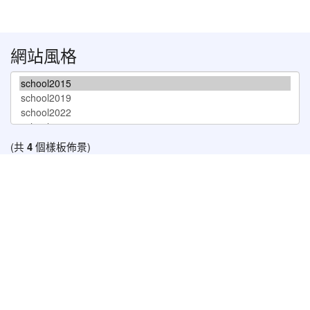
網站風格
(共
4
個樣板佈景)