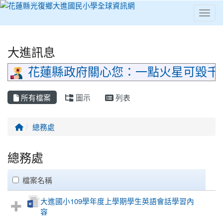
Toggl
⏸
大進訊息
花蓮縣政府關心您：一點火星可毀千
所有檔案
圖示
列表
回首頁
總務處
總務處
clickAll
檔案名稱
大進國小109學年度上學期學生英語會話學習內
容