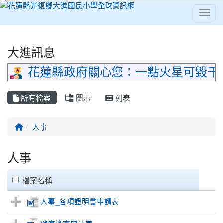
Toggl
⏸
大進訊息
花蓮縣政府關心您：一點火星可毀千
所有檔案
圖示
列表
回首頁
人事
人事
clickAll
檔案名稱
人事_各項證明書申請表