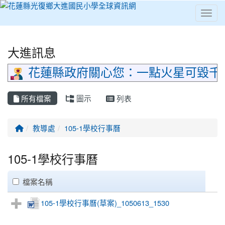
Toggl
⏸
大進訊息
花蓮縣政府關心您：一點火星可毀千
所有檔案
圖示
列表
回首頁
教導處
105-1學校行事曆
105-1學校行事曆
clickAll
檔案名稱
105-1學校行事曆(草案)_1050613_1530