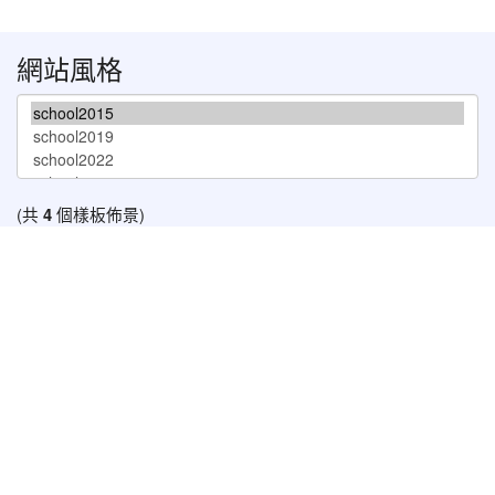
網站風格
(共
4
個樣板佈景)