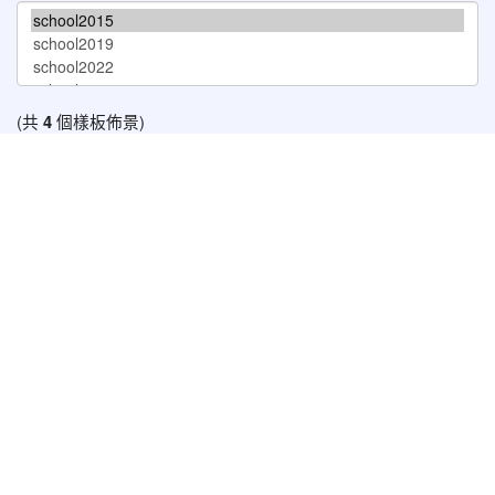
(共
4
個樣板佈景)